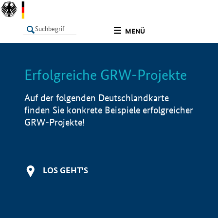
undefined
MENÜ
Erfolgreiche GRW-Projekte
LISTE
Filter
Info
Auf der folgenden Deutschlandkarte
finden Sie konkrete Beispiele erfolgreicher
GRW-Projekte!
LOS GEHT'S