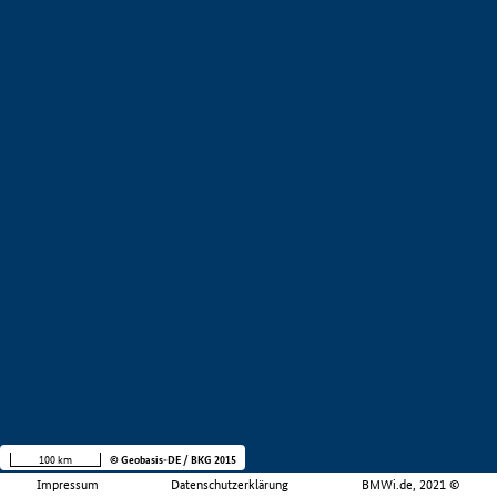
100 km
© Geobasis-DE / BKG 2015
Impressum
Datenschutzerklärung
BMWi.de, 2021 ©