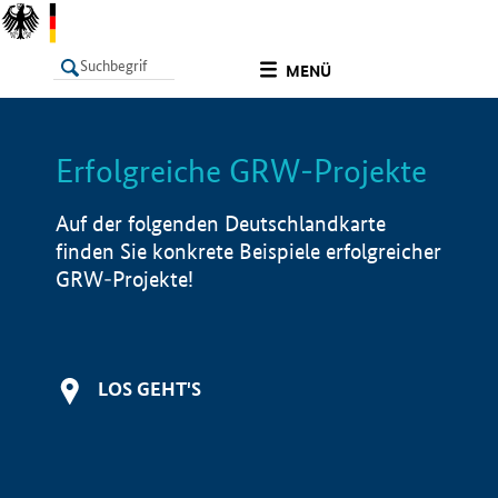
undefined
MENÜ
Erfolgreiche GRW-Projekte
LISTE
Filter
Info
Auf der folgenden Deutschlandkarte
finden Sie konkrete Beispiele erfolgreicher
GRW-Projekte!
LOS GEHT'S