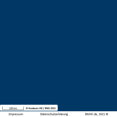
100 km
© Geobasis-DE / BKG 2015
Impressum
Datenschutzerklärung
BMWi.de, 2021 ©