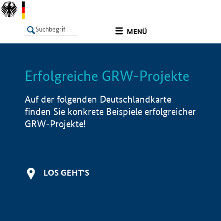
undefined
MENÜ
Erfolgreiche GRW-Projekte
LISTE
Filter
Info
Auf der folgenden Deutschlandkarte
finden Sie konkrete Beispiele erfolgreicher
GRW-Projekte!
LOS GEHT'S