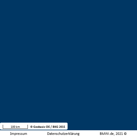
100 km
© Geobasis-DE / BKG 2015
Impressum
Datenschutzerklärung
BMWi.de, 2021 ©