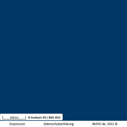
100 km
© Geobasis-DE / BKG 2015
Impressum
Datenschutzerklärung
BMWi.de, 2021 ©