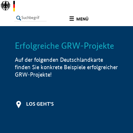
undefined
MENÜ
Erfolgreiche GRW-Projekte
LISTE
Filter
Info
Auf der folgenden Deutschlandkarte
finden Sie konkrete Beispiele erfolgreicher
GRW-Projekte!
LOS GEHT'S