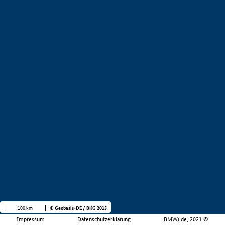
100 km
© Geobasis-DE / BKG 2015
Impressum
Datenschutzerklärung
BMWi.de, 2021 ©