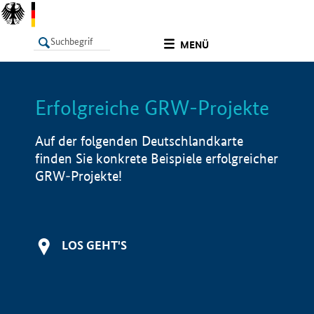
undefined
MENÜ
Erfolgreiche GRW-Projekte
LISTE
Filter
Info
Auf der folgenden Deutschlandkarte
finden Sie konkrete Beispiele erfolgreicher
GRW-Projekte!
LOS GEHT'S