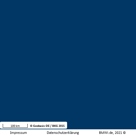
100 km
© Geobasis-DE / BKG 2015
Impressum
Datenschutzerklärung
BMWi.de, 2021 ©