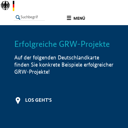
undefined
MENÜ
Erfolgreiche GRW-Projekte
LISTE
Filter
Info
Auf der folgenden Deutschlandkarte
finden Sie konkrete Beispiele erfolgreicher
GRW-Projekte!
LOS GEHT'S