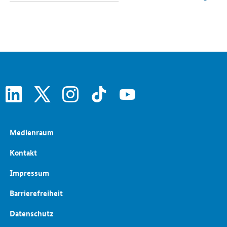
Öffentliche Aufträge und Vergabe
Regionale Wirtschafts- und Strukturpolitik
Schlaglichter der Wirtschaftspolitik
Wettbewerbspolitik
Wirtschaftliche Entwicklung
linkedin
x
instagram
tiktok
youtube
Medienraum
Kontakt
Impressum
Barrierefreiheit
Datenschutz