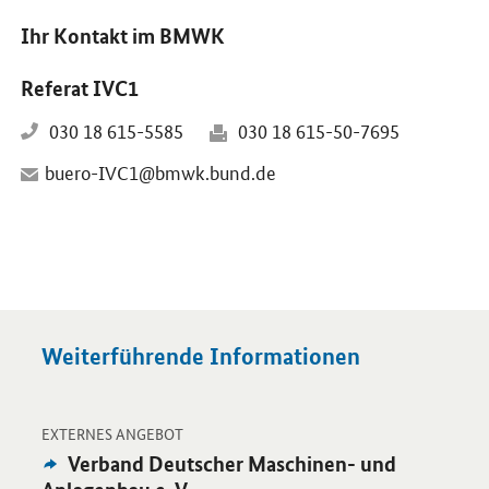
Ihr Kontakt im BMWK
Referat IVC1
030 18 615-5585
030 18 615-50-7695
buero-IVC1@bmwk.bund.de
Weiterführende Informationen
-
Öffnet Einzelsicht
EXTERNES ANGEBOT
Externes
Verband Deutscher Maschinen- und
Angebot: