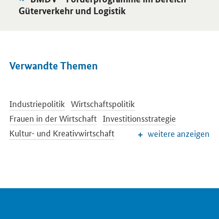
Angebot:
Güterverkehr und Logistik
Verwandte Themen
Industriepolitik
Wirtschaftspolitik
Frauen in der Wirtschaft
Investitionsstrategie
Kultur- und Kreativwirtschaft
weitere anzeigen
Öffentliche Aufträge und Vergabe
Regionale Wirtschafts- und Strukturpolitik
Schlaglichter der Wirtschaftspolitik
Wettbewerbspolitik
Wirtschaftliche Entwicklung