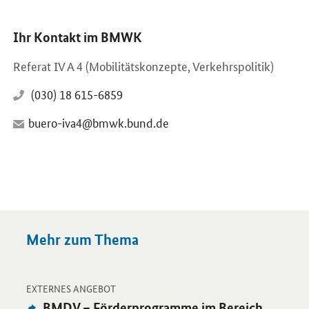
Ihr Kontakt im BMWK
Referat IV A 4 (Mobilitätskonzepte, Verkehrspolitik)
(030) 18 615-6859
buero-iva4@bmwk.bund.de
Mehr zum Thema
-
Öffnet Einzelsicht
EXTERNES ANGEBOT
Externes
BMDV – Förderprogramme im Bereich