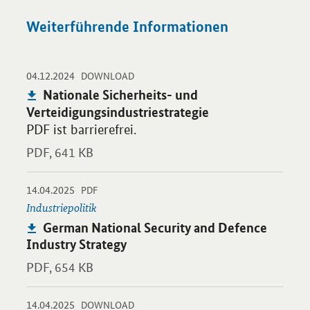
Weiterführende Informationen
-
-
04.12.2024
Öffnet PDF "Nationale Sicherheits- und Verteidigungsindustries
DOWNLOAD
Publikation:
Nationale Sicherheits- und
Verteidigungsindustriestrategie
PDF ist barrierefrei.
PDF,
641 KB
-
-
14.04.2025
Öffnet PDF "German National Security and Defence Industry St
PDF
Industriepolitik
Publikation:
German National Security and Defence
Industry Strategy
PDF,
654 KB
-
-
14.04.2025
Öffnet PDF "Exportinitiative „Sicherheits- und Verteidigungsind
DOWNLOAD