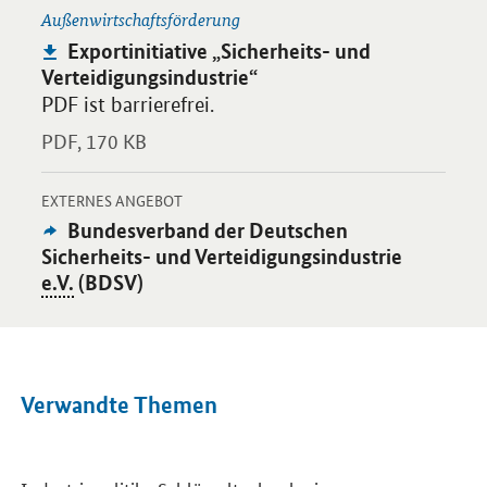
Außenwirtschaftsförderung
Publikation:
Exportinitiative „Sicherheits- und
Verteidigungsindustrie“
PDF ist barrierefrei.
PDF,
170 KB
-
Öffnet Einzelsicht
EXTERNES ANGEBOT
Externes
Bundesverband der Deutschen
Angebot:
Sicherheits- und Verteidigungsindustrie
e.V.
(BDSV)
Verwandte Themen