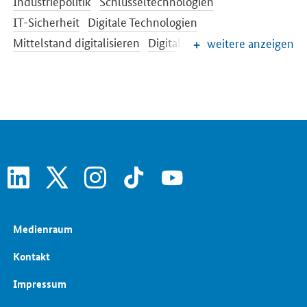
Industriepolitik
Schlüsseltechnologien
IT-Sicherheit
Digitale Technologien
Mittelstand digitalisieren
Digitalisierung
weitere anzeigen
Wirtschaftspolitik
Rüstungsexportkontrolle
Frauen in der Wirtschaft
Investitionsstrategie
Kultur- und Kreativwirtschaft
Öffentliche Aufträge und Vergabe
linkedin
x
instagram
tiktok
youtube
Medienraum
Kontakt
Impressum