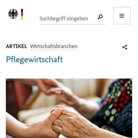
Start
SUCHE START
-
Wirtschaftsbranchen
ARTIKEL
Pflegewirtschaft
Einleitung