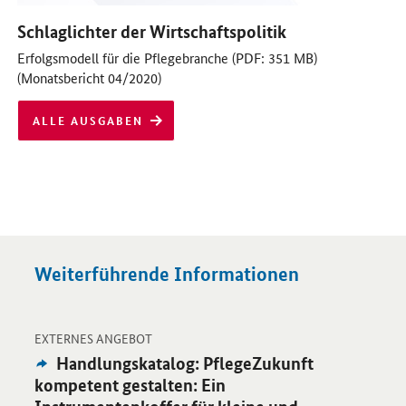
alle
Schlaglichter der Wirtschaftspolitik
ausgaben:
Erfolgsmodell für die Pflegebranche (PDF: 351 MB)
(Monatsbericht 04/2020)
ALLE AUSGABEN
Weiterführende Informationen
-
Öffnet Einzelsicht
EXTERNES ANGEBOT
Externes
Handlungskatalog: PflegeZukunft
Angebot:
kompetent gestalten: Ein