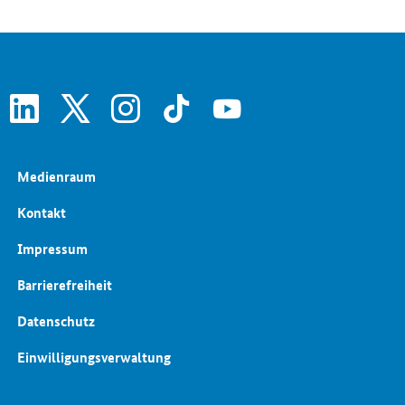
Schlaglichter der Wirtschaftspolitik
Wettbewerbspolitik
Wirtschaftliche Entwicklung
linkedin
x
instagram
tiktok
youtube
Medienraum
Kontakt
Impressum
Barrierefreiheit
Datenschutz
Einwilligungsverwaltung