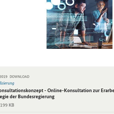
erlässliche
Projektförderungen und
bedingungen
Reallabore
Informationen
verbreiten
Wissen, Vernetzung und
-
-
.2019
 PDF "Konsultationskonzept - Online-Konsultation zur Erarbeitung de
DOWNLOAD
Zusammenarbeit
lisierung
blikation:
onsultationskonzept - Online-Konsultation zur Erarbe
tegie der Bundesregierung
199 KB