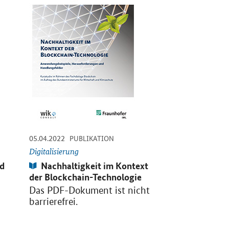
-
-
-
05.04.2022
21.10.2021
PUBLIKATION
PUBL
Digitalisierung
Digitalisierung
Publikation:
Publikation:
nd
Nachhaltigkeit im Kontext
Token-Öko
der Blockchain-Technologie
Deutschland –
Hemmnisse u
Das PDF-Dokument ist nicht
Handlungsfel
barrierefrei.
Das PDF-Doku
barrierefrei.