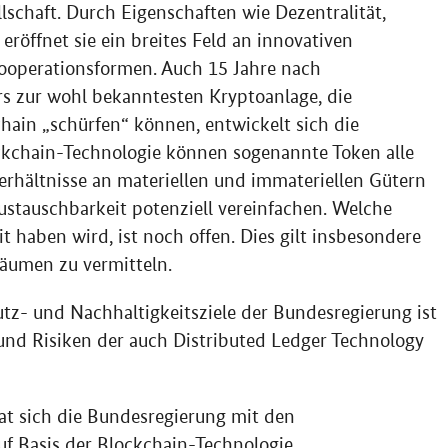
schaft. Durch Eigenschaften wie Dezentralität,
eröffnet sie ein breites Feld an innovativen
operationsformen. Auch 15 Jahre nach
rs
zur wohl bekanntesten Kryptoanlage, die
chain
„schürfen“ können, entwickelt sich die
ckchain
-Technologie können sogenannte Token alle
rhältnisse an materiellen und immateriellen Gütern
stauschbarkeit potenziell vereinfachen. Welche
 haben wird, ist noch offen. Dies gilt insbesondere
 Räumen zu vermitteln.
utz- und Nachhaltigkeitsziele der Bundesregierung ist
 und Risiken der auch
Distributed Ledger Technology
at sich die Bundesregierung mit den
f Basis der
Blockchain
-Technologie