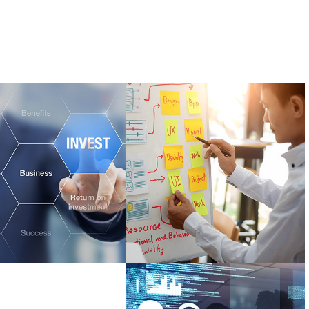
titionen
Innovationen
lichen:
ausreifen