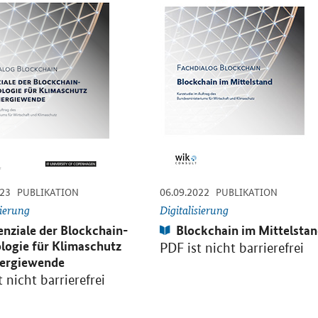
-
-
-
-
023
06.09.2022
PUBLIKATION
PUBLIKATION
sierung
Digitalisierung
kation:
Publikation:
enziale der Blockchain-
Blockchain im Mittelsta
logie für Klimaschutz
PDF ist nicht barrierefrei
ergiewende
 nicht barrierefrei