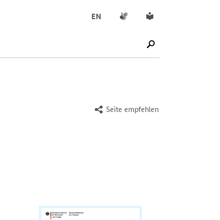
Gebärdensprache
Leichte Sprache
EN
SUCHE STARTEN
Seite empfehlen
Öffnet PDF "Blockchain-Strategie der Bundesregierung" 