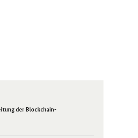
r Blockchain-Strategie der Bundesregierung" in neuem Fenster.
itung der Blockchain-