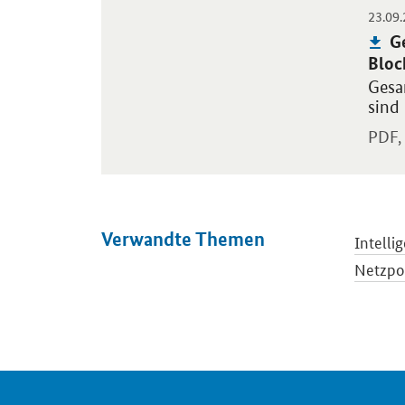
23.09
Öffnet
Pu
G
Bloc
Gesa
sind
PDF,
Verwandte Themen
Intelli
Netzpol