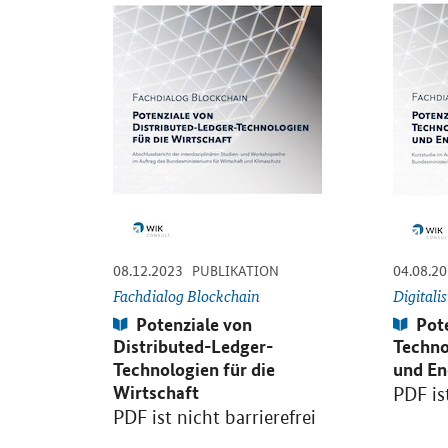
-
-
08.12.2023
04.08.2
PUBLIKATION
Fachdialog Blockchain
Digitali
Publikation:
Publi
Potenziale von
Pot
Distributed-Ledger-
Techno
Technologien für die
und En
Wirtschaft
PDF ist
PDF ist nicht barrierefrei