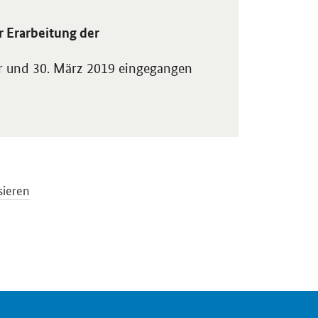
tung der Blockchain-Strategie der Bundesregierung" in neuem Fenste
 Erarbeitung der
r und 30. März 2019 eingegangen
sieren