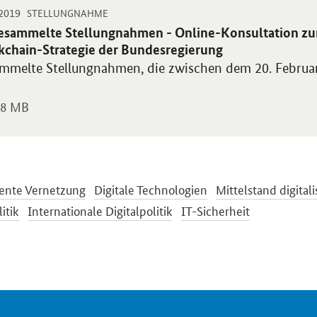
-
-
.2019
 PDF "Gesammelte Stellungnahmen - Online-Konsultation zur Erarbei
STELLUNGNAHME
blikation:
esammelte Stellungnahmen - Online-Konsultation zur
kchain-Strategie der Bundesregierung
mmelte Stellungnahmen, die zwischen dem 20. Februa
8 MB
gente Vernetzung
Digitale Technologien
Mittelstand digitali
itik
Internationale Digitalpolitik
IT-Sicherheit