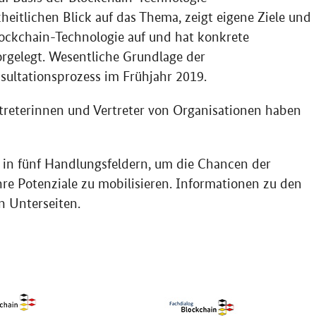
heitlichen Blick auf das Thema, zeigt eigene Ziele und
ockchain
-Technologie auf und hat konkrete
gelegt. Wesentliche Grundlage der
sultationsprozess im Frühjahr 2019.
treterinnen und Vertreter von Organisationen haben
in fünf Handlungsfeldern, um die Chancen der
re Potenziale zu mobilisieren. Informationen zu den
n Unterseiten.
nologien für die Wirtschaft" in neuem Fenster.
DF "Potenziale der Blockchain-Technologie für Klimaschutz und Ene
Öffnet PDF "Blockchain im Mittels