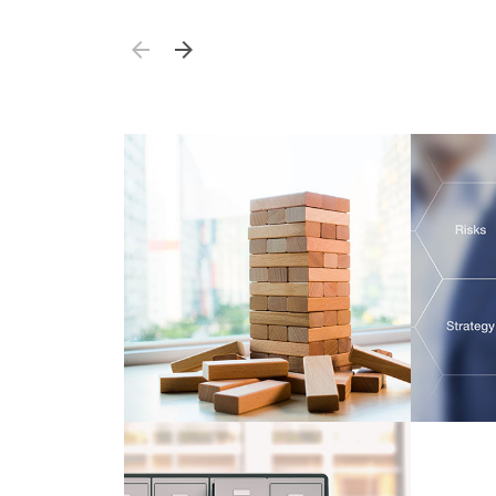
Zurück blättern
Weiter blättern
Stabilität sichern und
Inves
Innovationen
ermög