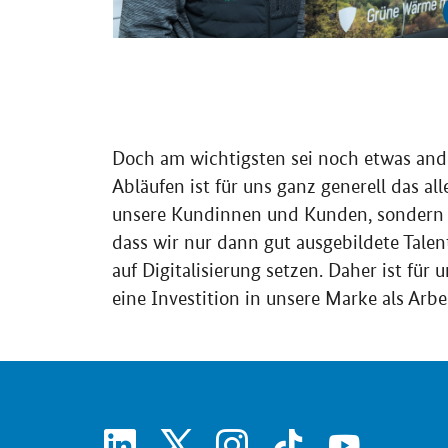
Kundenbindung
Doch am wichtigsten sei noch etwas ander
Abläufen ist für uns ganz generell das al
unsere Kundinnen und Kunden, sondern a
dass wir nur dann gut ausgebildete Tal
auf Digitalisierung setzen. Daher ist für 
eine Investition in unsere Marke als Arbe
linkedin
x
instagram
tiktok
youtube