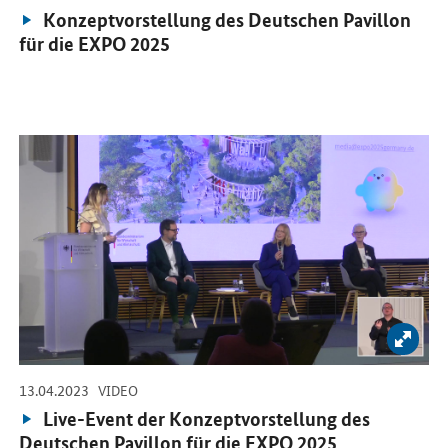
Video:
Konzeptvorstellung des Deutschen Pavillon
für die EXPO 2025
Öffnet Einzelsicht
Bild 
-
-
13.04.2023
VIDEO
Video:
Live-Event der Konzeptvorstellung des
Deutschen Pavillon für die EXPO 2025