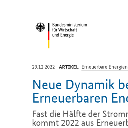
Start
-
-
29.12.2022
Erneuerbare Energien
ARTIKEL
Neue Dynamik b
Erneuerbaren En
Fast die Hälfte der Stro
kommt 2022 aus Erneuerb
muss das Ausbautempo we