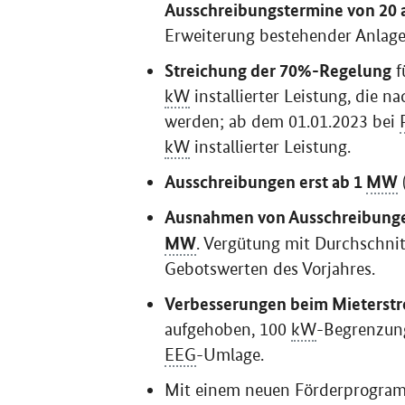
Erweiterung bestehender Anlage
Streichung der 70%-Regelung
f
kW
installierter Leistung, die
werden; ab dem 01.01.2023 bei
kW
installierter Leistung.
Ausschreibungen erst ab 1
MW
Ausnahmen von Ausschreibungen
MW
. Vergütung mit Durchschni
Gebotswerten des Vorjahres.
Verbesserungen beim Mieterst
aufgehoben, 100
kW
-Begrenzung
EEG
-Umlage.
Mit einem neuen Förderprogr
der Projektierungsphase von fin