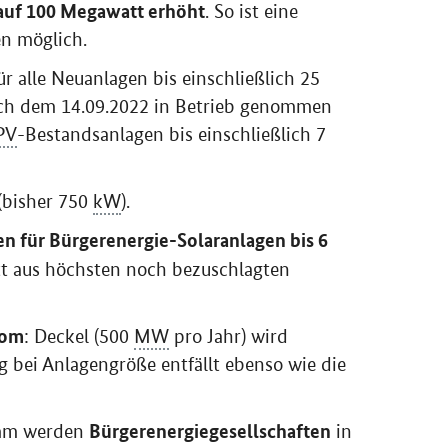
n möglich.
ür alle Neuanlagen bis einschließlich 25
 nach dem 14.09.2022 in Betrieb genommen
PV
-Bestandsanlagen bis einschließlich 7
(bisher 750
kW
).
 für Bürgerenergie-Solaranlagen bis 6
tt aus höchsten noch bezuschlagten
rom
: Deckel (500
MW
pro Jahr) wird
 bei Anlagengröße entfällt ebenso wie die
Bürgerenergiegesellschaften
amm werden
in
anziellen Risiken entlastet. Außerdem