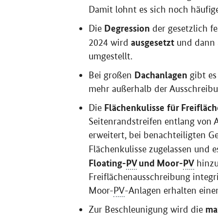
Damit lohnt es sich noch häufige
Degression
Die
der gesetzlich f
ausgesetzt
2024 wird
und dann a
umgestellt.
Dachanlagen
Bei großen
gibt e
mehr außerhalb der Ausschreibun
Flächenkulisse
für Freifläc
Die
Seitenrandstreifen entlang von
erweitert, bei benachteiligten Ge
Flächenkulisse zugelassen und
Floating-
PV
und Moor-
PV
hinzu
Freiflächenausschreibung integr
Moor-
PV
-Anlagen erhalten eine
ma
Zur Beschleunigung wird die
Ausschreibungstermine von 20 