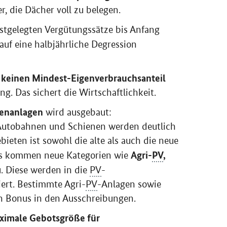
r, die Dächer voll zu belegen.
estgelegten Vergütungssätze bis Anfang
uf eine halbjährliche Degression
keinen Mindest-Eigenverbrauchsanteil
s
g. Das sichert die Wirtschaftlichkeit.
henanlagen
wird ausgebaut:
 Autobahnen und Schienen werden deutlich
bieten ist sowohl die alte als auch die neue
Agri-
PV
,
 es kommen neue Kategorien wie
. Diese werden in die
PV
-
iert. Bestimmte Agri-
PV
-Anlagen sowie
n Bonus in den Ausschreibungen.
ximale Gebotsgröße für
auf 100 Megawatt erhöht
. So ist eine