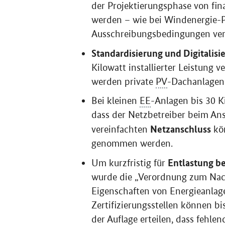
werden – wie bei Windenergie-P
Ausschreibungsbedingungen ver
Standardisierung und Digitalisi
Kilowatt installierter Leistung 
werden private
PV
-Dachanlagen-
Bei kleinen
EE
-Anlagen bis 30 K
dass der Netzbetreiber beim An
Netzanschluss
vereinfachten
kön
genommen werden.
Entlastung be
Um kurzfristig für
wurde die „Verordnung zum Nac
Eigenschaften von Energieanlage
Zertifizierungsstellen können bi
der Auflage erteilen, dass fehl