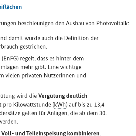
iflächen
erungen beschleunigen den Ausbau von Photovoltaik:
nd damit wurde auch die Definition der
rbrauch gestrichen.
z
(EnFG) regelt, dass es hinter dem
mlagen mehr gibt. Eine wichtige
lem vielen privaten Nutzerinnen und
Vergütung deutlich
gütung wird die
t pro Kilowattstunde (
kWh
) auf bis zu 13,4
dersätze gelten für Anlagen, die ab dem 30.
werden.
Voll- und Teileinspeisung kombinieren
t
.