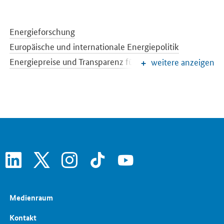
Energieforschung
Europäische und internationale Energiepolitik
Energiepreise und Transparenz für Verbraucher
weitere anzeigen
Energiedaten und -szenarien
Energiewende
Erneuerbare Energien
EEG-Reform
Konventionelle Energieträger
Netze und Netzausbau
Strommarkt der Zukunft
Energiespeicher
Energieeffizienz
linkedin
x
instagram
tiktok
youtube
Medienraum
Kontakt