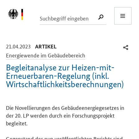
Start
SUCHE START
-
-
21.04.2023
ARTIKEL
Energiewende im Gebäudebereich
Begleitanalyse zur Heizen-mit-
Erneuerbaren-Regelung (inkl.
Wirtschaftlichkeitsberechnungen)
Einleitung
Die Novellierungen des Gebäudeenergiegesetzes in
der 20. LP werden durch ein Forschungsprojekt
begleitet.
Gegenstand des nun veröffentlichten Berichts sind