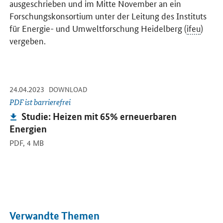
ausgeschrieben und im Mitte November an ein
Forschungskonsortium unter der Leitung des Instituts
für Energie- und Umweltforschung Heidelberg (
ifeu
)
vergeben.
-
-
24.04.2023
Öffnet PDF "Studie: Heizen mit 65% erneuerbaren Energien" in n
DOWNLOAD
PDF ist barrierefrei
Publikation:
Studie: Heizen mit 65% erneuerbaren
Energien
PDF,
4 MB
Verwandte Themen