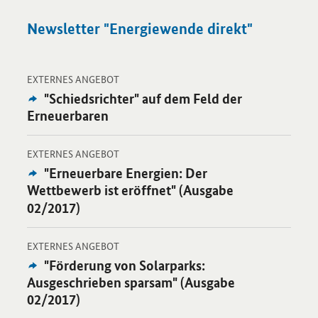
Newsletter "Energiewende direkt"
-
Öffnet Einzelsicht
EXTERNES ANGEBOT
Externes
"Schiedsrichter" auf dem Feld der
Angebot:
Erneuerbaren
-
Öffnet Einzelsicht
EXTERNES ANGEBOT
Externes
"Erneuerbare Energien: Der
Angebot:
Wettbewerb ist eröffnet" (Ausgabe
02/2017)
-
Öffnet Einzelsicht
EXTERNES ANGEBOT
Externes
"Förderung von Solarparks:
Angebot:
Ausgeschrieben sparsam" (Ausgabe
02/2017)