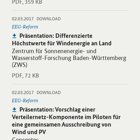
PDF,
359 KB
-
-
02.03.2017
Öffnet PDF "Präsentation: Differenzierte Höchstwerte für Wind
DOWNLOAD
EEG-Reform
Publikation:
Präsentation: Differenzierte
Höchstwerte für Windenergie an Land
Zentrum für Sonnenenergie- und
Wasserstoff-Forschung Baden-Württemberg
(ZWS)
PDF,
72 KB
-
-
02.03.2017
Öffnet PDF "Präsentation: Vorschlag einer Verteilernetz-Kom
DOWNLOAD
EEG-Reform
Publikation:
Präsentation: Vorschlag einer
Verteilernetz-Komponente im Piloten für
eine gemeinsamen Ausschreibung von
Wind und PV
Consentec