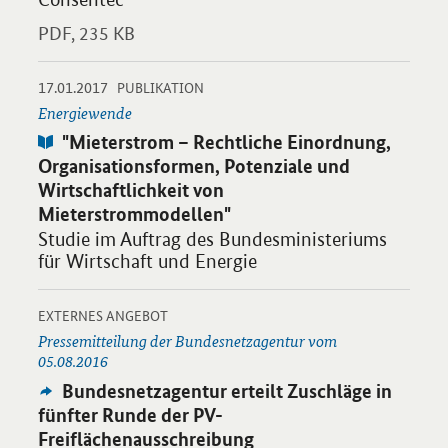
PDF,
235 KB
-
-
17.01.2017
Öffnet PDF ""Mieterstrom – Rechtliche Einordnung, Organisati
PUBLIKATION
Energiewende
Publikation:
"Mieterstrom – Rechtliche Einordnung,
Organisationsformen, Potenziale und
Wirtschaftlichkeit von
Mieterstrommodellen"
Studie im Auftrag des Bundesministeriums
für Wirtschaft und Energie
-
Öffnet Einzelsicht
EXTERNES ANGEBOT
Pressemitteilung der Bundesnetzagentur vom
05.08.2016
Externes
Bundesnetzagentur erteilt Zuschläge in
Angebot:
fünfter Runde der PV-
Freiflächenausschreibung