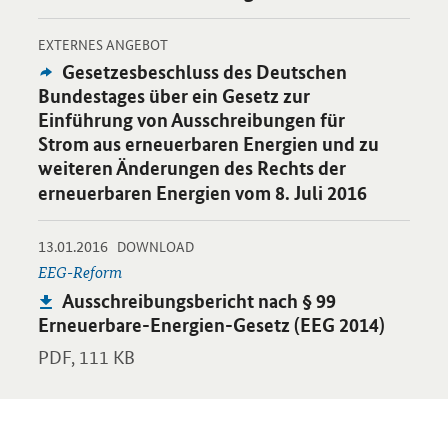
-
Öffnet Einzelsicht
EXTERNES ANGEBOT
Externes
Gesetzesbeschluss des Deutschen
Angebot:
Bundestages über ein Gesetz zur
Einführung von Ausschreibungen für
Strom aus erneuerbaren Energien und zu
weiteren Änderungen des Rechts der
erneuerbaren Energien vom 8. Juli 2016
-
-
13.01.2016
Öffnet PDF "Ausschreibungsbericht nach § 99 Erneuerbare-Ener
DOWNLOAD
EEG-Reform
Publikation:
Ausschreibungsbericht nach § 99
Erneuerbare-Energien-Gesetz (EEG 2014)
PDF,
111 KB