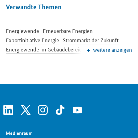
Verwandte Themen
Energiewende
Erneuerbare Energien
Exportinitiative Energie
Strommarkt der Zukunft
Energiewende im Gebäudebereich
Energieeffizienz
weitere anzeigen
Energieforschung
Konventionelle Energieträger
Netze und Netzausbau
Energiespeicher
Europäische und internationale Energiepolitik
Energiepreise und Transparenz für Verbraucher
linkedin
x
instagram
tiktok
youtube
Medienraum