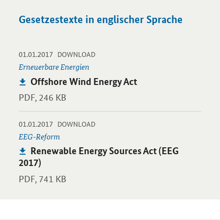
Gesetzestexte in englischer Sprache
-
-
01.01.2017
Öffnet PDF "Offshore Wind Energy Act" in neuem Fenster.
DOWNLOAD
Erneuerbare Energien
Publikation:
Offshore Wind Energy Act
PDF,
246 KB
-
-
01.01.2017
Öffnet PDF "Renewable Energy Sources Act (EEG 2017)" in neu
DOWNLOAD
EEG-Reform
Publikation:
Renewable Energy Sources Act (EEG
2017)
PDF,
741 KB