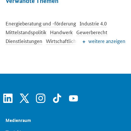
Verwandte Themen
Energieberatung und -förderung
Industrie 4.0
Mittelstandspolitik
Handwerk
Gewerberecht
Dienstleistungen
Wirtschaftliche Entwicklung
weitere anzeigen
Internationale Beziehungen
Nationaler Aktionsplan Energieeffizienz
Exportinitiative Energie
Energiewende
Energiewende im Gebäudebereich
linkedin
x
instagram
tiktok
youtube
Medienraum