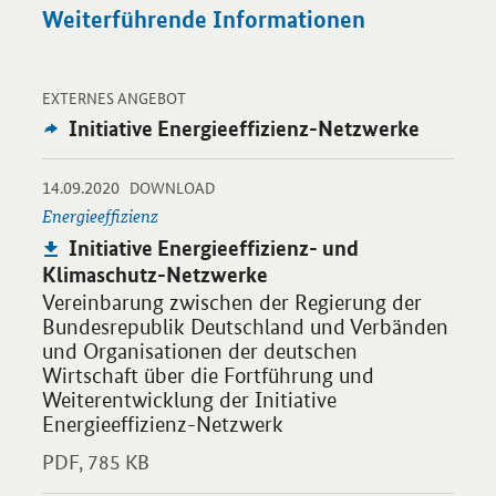
Weiterführende Informationen
-
Öffnet Einzelsicht
EXTERNES ANGEBOT
Externes
Initiative Energieeffizienz-Netzwerke
Angebot:
-
-
14.09.2020
Öffnet PDF "Initiative Energieeffizienz- und Klimaschutz-Netz
DOWNLOAD
Energieeffizienz
Publikation:
Initiative Energieeffizienz- und
Klimaschutz-Netzwerke
Vereinbarung zwischen der Regierung der
Bundesrepublik Deutschland und Verbänden
und Organisationen der deutschen
Wirtschaft über die Fortführung und
Weiterentwicklung der Initiative
Energieeffizienz-Netzwerk
PDF,
785 KB