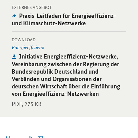
-
Öffnet Einzelsicht
EXTERNES ANGEBOT
Externes
Praxis-Leitfaden für Energieeffizienz-
Angebot:
und Klimaschutz-Netzwerke
-
Öffnet PDF "Initiative Energieeffizienz-Netzwerke, Vereinbar
DOWNLOAD
Energieeffizienz
Publikation:
Initiative Energieeffizienz-Netzwerke,
Vereinbarung zwischen der Regierung der
Bundesrepublik Deutschland und
Verbänden und Organisationen der
deutschen Wirtschaft über die Einführung
von Energieeffizienz-Netzwerken
PDF,
275 KB