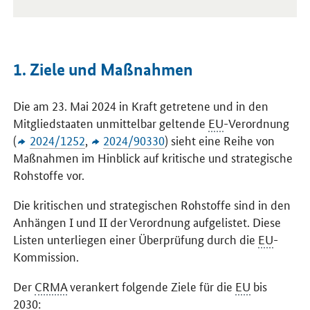
1. Ziele und Maßnahmen
Die am 23. Mai 2024 in Kraft getretene und in den
Mitgliedstaaten unmittelbar geltende
EU
-Verordnung
(
2024/1252
,
2024/90330
) sieht eine Reihe von
Maßnahmen im Hinblick auf kritische und strategische
Rohstoffe vor.
Die kritischen und strategischen Rohstoffe sind in den
Anhängen I und II der Verordnung aufgelistet. Diese
Listen unterliegen einer Überprüfung durch die
EU
-
Kommission.
Der
CRMA
verankert folgende Ziele für die
EU
bis
2030: