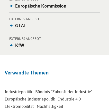
Externes
Europäische Kommission
Angebot:
-
Öffnet Einzelsicht
EXTERNES ANGEBOT
Externes
GTAI
Angebot:
-
Öffnet Einzelsicht
EXTERNES ANGEBOT
Externes
KfW
Angebot:
Verwandte Themen
Industriepolitik
Bündnis "Zukunft der Industrie"
Europäische Industriepolitik
Industrie 4.0
Elektromobilität
Nachhaltigkeit