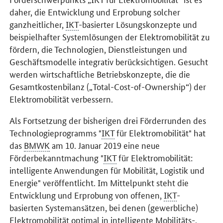
daher, die Entwicklung und Erprobung solcher
ganzheitlicher,
IKT
-basierter Lösungskonzepte und
beispielhafter Systemlösungen der Elektromobilität zu
fördern, die Technologien, Dienstleistungen und
Geschäftsmodelle integrativ berücksichtigen. Gesucht
werden wirtschaftliche Betriebskonzepte, die die
Gesamtkostenbilanz („
Total-Cost-of-Ownership
“) der
Elektromobilität verbessern.
Als Fortsetzung der bisherigen drei Förderrunden des
Technologieprogramms "
IKT
für Elektromobilität" hat
das
BMWK
am 10. Januar 2019 eine neue
Förderbekanntmachung "
IKT
für Elektromobilität:
intelligente Anwendungen für Mobilität, Logistik und
Energie" veröffentlicht. Im Mittelpunkt steht die
Entwicklung und Erprobung von offenen,
IKT
-
basierten Systemansätzen, bei denen (gewerbliche)
Elektromobilität optimal in intelligente Mobilitäts-,