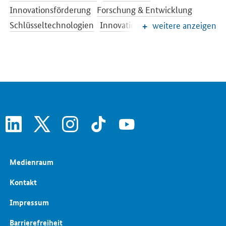
Innovationsförderung
Forschung & Entwicklung
Schlüsseltechnologien
Innovationspolitik
weitere anzeigen
Energiespeicher
Energieeffizienz
Wirtschaftspolitik
Digitale Technologien
Nachhaltigkeit
Rohstoffe und Ressourcen
linkedin
x
instagram
tiktok
youtube
Medienraum
Kontakt
Impressum
Barrierefreiheit