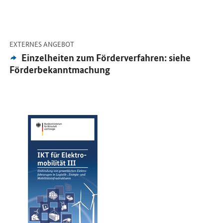
-
Öffnet Einzelsicht
EXTERNES ANGEBOT
Externes
Einzelheiten zum Förderverfahren: siehe
Angebot:
Förderbekanntmachung
Öffnet PDF "IKT für Elektromobilität III (Flyer)" in neuem Fenster