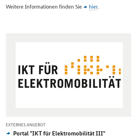
Weitere Informationen finden Sie
hier
.
Öffnet Einzelsicht
-
EXTERNES ANGEBOT
Externes
Portal "IKT für Elektromobilität III"
Angebot: