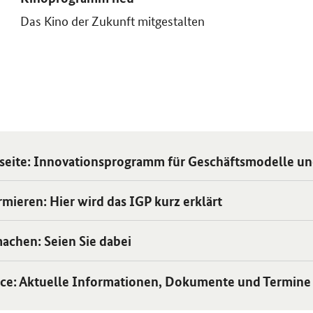
Das Kino der Zukunft mitgestalten
 Einzelsicht
tseite: Innovationsprogramm für Geschäftsmodelle u
 Einzelsicht
rmieren
: Hier wird das IGP kurz erklärt
 Einzelsicht
achen: Seien Sie dabei
 Einzelsicht
ice: Aktuelle Informationen, Dokumente und Termine