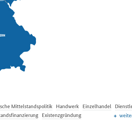
sche Mittelstandspolitik
Handwerk
Einzelhandel
Dienstl
tandsfinanzierung
Existenzgründung
weite
ng des Unternehmergeistes
Bürokratieabbau
Gewerberecht