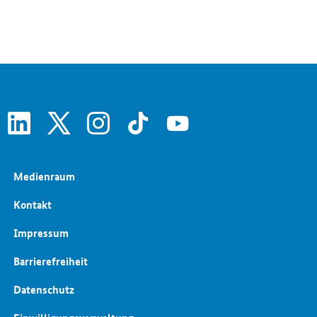
Startups
Invest - Zuschuss für Wagniskapital
Freie Berufe
Stärkung des Unternehmergeistes
Bürokratieabbau
Gewerberecht
linkedin
x
instagram
tiktok
youtube
Medienraum
Kontakt
Impressum
Barrierefreiheit
Datenschutz