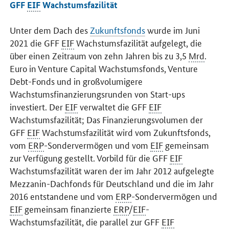
GFF
EIF
Wachstumsfazilität
Unter dem Dach des
Zukunftsfonds
wurde im Juni
2021 die
GFF
EIF
Wachstumsfazilität aufgelegt, die
über einen Zeitraum von zehn Jahren bis zu 3,5
Mrd
.
Euro in Venture Capital Wachstumsfonds, Venture
Debt-Fonds und in großvolumigere
Wachstumsfinanzierungsrunden von
Start-ups
investiert. Der
EIF
verwaltet die
GFF
EIF
Wachstumsfazilität; Das Finanzierungsvolumen der
GFF
EIF
Wachstumsfazilität wird vom Zukunftsfonds,
vom
ERP
-Sondervermögen und vom
EIF
gemeinsam
zur Verfügung gestellt. Vorbild für die
GFF
EIF
Wachstumsfazilität waren der im Jahr 2012 aufgelegte
Mezzanin-Dachfonds für Deutschland und die im Jahr
2016 entstandene und vom
ERP
-Sondervermögen und
EIF
gemeinsam finanzierte
ERP
/
EIF
-
Wachstumsfazilität, die parallel zur
GFF
EIF