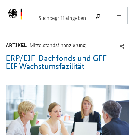
Start
SUCHE START
-
Mittelstandsfinanzierung
ARTIKEL
ERP
/
EIF
-Dachfonds und
GFF
EIF
Wachstumsfazilität
Einleitung