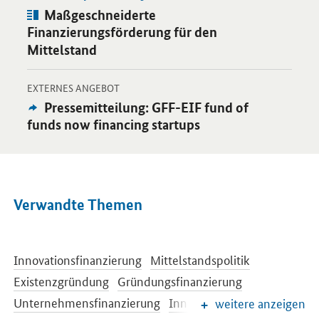
Artikel:
Maßgeschneiderte
Finanzierungsförderung für den
Mittelstand
-
Öffnet Einzelsicht
EXTERNES ANGEBOT
Externes
Pressemitteilung: GFF-EIF fund of
Angebot:
funds now financing startups
Verwandte Themen
Innovationsfinanzierung
Mittelstandspolitik
Existenzgründung
Gründungsfinanzierung
Unternehmensfinanzierung
Innovationsförderung
weitere anzeigen