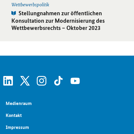
Wettbewerbspolitik
Publikation:
Stellungnahmen zur öffentlichen
Konsultation zur Modernisierung des
Wettbewerbsrechts – Oktober 2023
linkedin
x
instagram
tiktok
youtube
Medienraum
Kontakt
Impressum