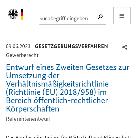
Start
SUCHE START
-
-
09.06.2023
GESETZGEBUNGSVERFAHREN
Gewerberecht
Entwurf eines Zweiten Gesetzes zur
Umsetzung der
Verhältnismäßigkeitsrichtlinie
(Richtlinie (EU) 2018/958) im
Bereich öffentlich-rechtlicher
Körperschaften
Referentenentwurf
Einleitung
Das Bundesministerium für Wirtschaft und Klimaschutz