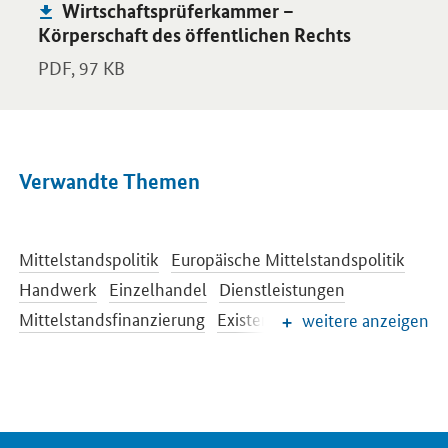
Publikation:
Wirtschaftsprüferkammer –
Körperschaft des öffentlichen Rechts
PDF,
97 KB
Verwandte Themen
Mittelstandspolitik
Europäische Mittelstandspolitik
Handwerk
Einzelhandel
Dienstleistungen
Mittelstandsfinanzierung
Existenzgründung
weitere anzeigen
Stärkung des Unternehmergeistes
Bürokratieabbau