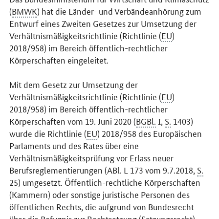
(
BMWK
) hat die Länder- und Verbändeanhörung zum
Entwurf eines Zweiten Gesetzes zur Umsetzung der
Verhältnismäßigkeitsrichtlinie (Richtlinie (
EU
)
2018/958) im Bereich öffentlich-rechtlicher
Körperschaften eingeleitet.
Mit dem Gesetz zur Umsetzung der
Verhältnismäßigkeitsrichtlinie (Richtlinie (
EU
)
2018/958) im Bereich öffentlich-rechtlicher
Körperschaften vom 19. Juni 2020 (
BGBl.
I,
S.
1403)
wurde die Richtlinie (
EU
) 2018/958 des Europäischen
Parlaments und des Rates über eine
Verhältnismäßigkeitsprüfung vor Erlass neuer
Berufsreglementierungen (ABl. L 173 vom 9.7.2018,
S.
25) umgesetzt. Öffentlich-rechtliche Körperschaften
(Kammern) oder sonstige juristische Personen des
öffentlichen Rechts, die aufgrund von Bundesrecht
über die Befugnis zur Rechtsetzung (Satzungsrecht)