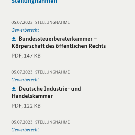
Stellungnahmen
-
-
05.07.2023
Öffnet PDF "Bundessteuerberaterkammer – Körperschaft des öff
STELLUNGNAHME
Gewerberecht
Publikation:
Bundessteuerberaterkammer –
Körperschaft des öffentlichen Rechts
PDF,
147 KB
-
-
05.07.2023
Öffnet PDF "Deutsche Industrie- und Handelskammer" in neue
STELLUNGNAHME
Gewerberecht
Publikation:
Deutsche Industrie- und
Handelskammer
PDF,
122 KB
-
-
05.07.2023
Öffnet PDF "Wirtschaftsprüferkammer – Körperschaft des öffen
STELLUNGNAHME
Gewerberecht