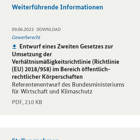
Weiterführende Informationen
-
-
09.06.2023
Öffnet PDF "Entwurf eines Zweiten Gesetzes zur Umsetzung der V
DOWNLOAD
Gewerberecht
Publikation:
Entwurf eines Zweiten Gesetzes zur
Umsetzung der
Verhältnismäßigkeitsrichtlinie (Richtlinie
(EU) 2018/958) im Bereich öffentlich-
rechtlicher Körperschaften
Referentenentwurf des Bundesministeriums
für Wirtschaft und Klimaschutz
PDF,
210 KB