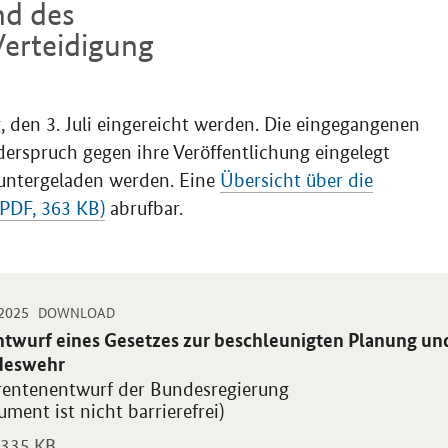
nd des
erteidigung
den 3. Juli eingereicht werden. Die eingegangenen
erspruch gegen ihre Veröffentlichung eingelegt
untergeladen werden. Eine
Übersicht über die
(PDF, 363 KB)
abrufbar.
-
-
.2025
 PDF "Entwurf eines Gesetzes zur beschleunigten Planung und Bescha
DOWNLOAD
blikation:
ntwurf eines Gesetzes zur beschleunigten Planung und
deswehr
rentenentwurf der Bundesregierung
ment ist nicht barrierefrei)
335 KB