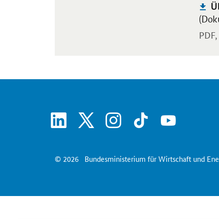
Pu
Ü
(Doku
PDF,
linkedin
x
instagram
tiktok
youtube
© 2026
Bundesministerium für Wirtschaft und Ene