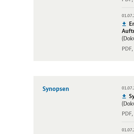
01.07
Öffnet
Pu
E
Auft
(Doku
PDF,
01.07
Synopsen
Öffne
Pu
S
(Doku
PDF,
01.07
Öffne