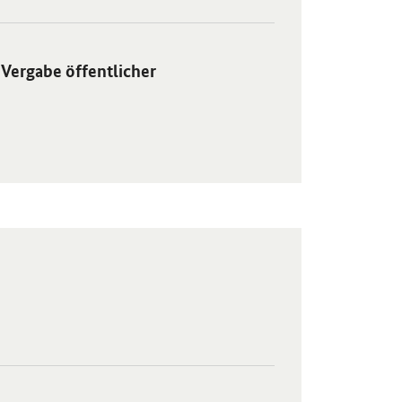
 öffentlicher Aufträge zur Deckung der Bedarfe der Bundeswehr" in 
Vergabe öffentlicher
ster.