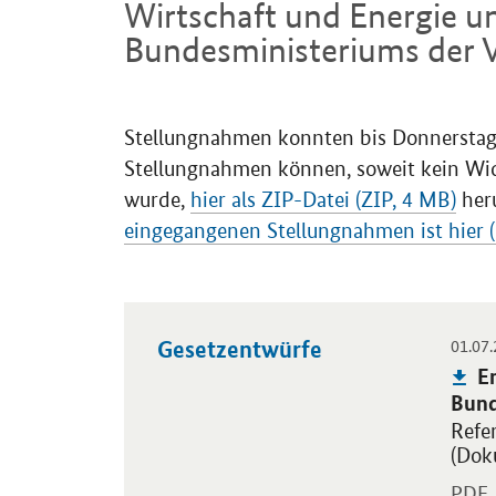
Wirtschaft und Energie u
Bundesministeriums der V
Einleitung
Stellungnahmen konnten bis Donnerstag, 
Stellungnahmen können, soweit kein Wid
wurde,
hier als ZIP-Datei (ZIP, 4 MB)
her
eingegangenen Stellungnahmen ist hier 
01.07
Gesetzentwürfe
Öffnet
Pu
E
Bun
Refe
(Doku
PDF,