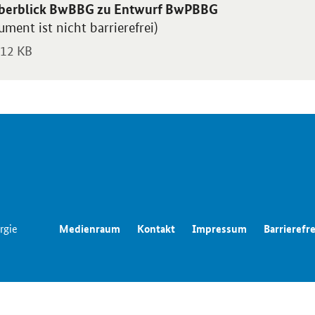
blikation:
berblick BwBBG zu Entwurf BwPBBG
ment ist nicht barrierefrei)
12 KB
rgie
Medienraum
Kontakt
Impressum
Barrierefre