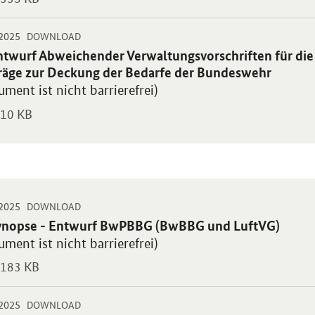
-
-
.2025
 PDF "Entwurf Abweichender Verwaltungsvorschriften für die Vergabe
DOWNLOAD
blikation:
ntwurf Abweichender Verwaltungsvorschriften für die 
räge zur Deckung der Bedarfe der Bundeswehr
ment ist nicht barrierefrei)
10 KB
-
-
.2025
t PDF "Synopse - Entwurf BwPBBG (BwBBG und LuftVG)" in neuem Fen
DOWNLOAD
blikation:
ynopse - Entwurf BwPBBG (BwBBG und LuftVG)
ment ist nicht barrierefrei)
183 KB
-
-
.2025
t PDF "Überblick BwBBG zu Entwurf BwPBBG" in neuem Fenster.
DOWNLOAD