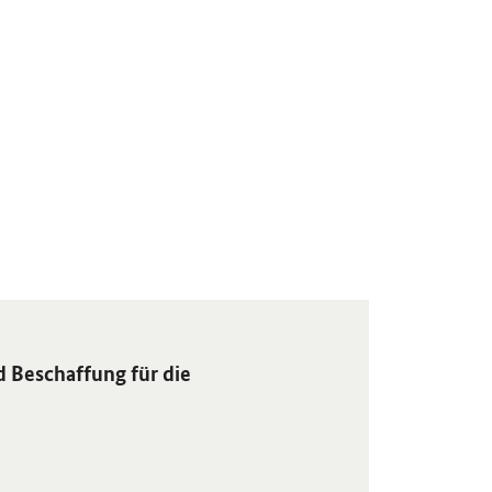
ffung für die Bundeswehr" in neuem Fenster.
 Beschaffung für die