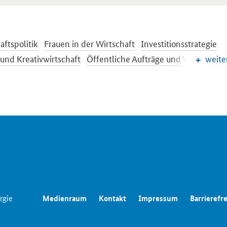
aftspolitik
Frauen in der Wirtschaft
Investitionsstrategie
 und Kreativwirtschaft
Öffentliche Aufträge und Vergabe
weite
le Wirtschafts- und Strukturpolitik
ichter der Wirtschaftspolitik
Wettbewerbspolitik
aftliche Entwicklung
rgie
Medienraum
Kontakt
Impressum
Barrierefre