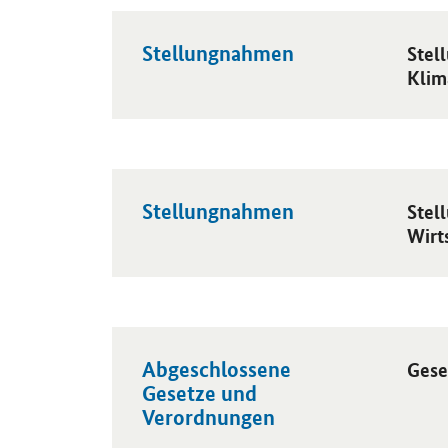
Stellungnahmen
Öffnet
Stel
Klim
Stellungnahmen
Öffnet
Stel
Wirt
Abgeschlossene
Öffnet
Gese
Gesetze und
Verordnungen