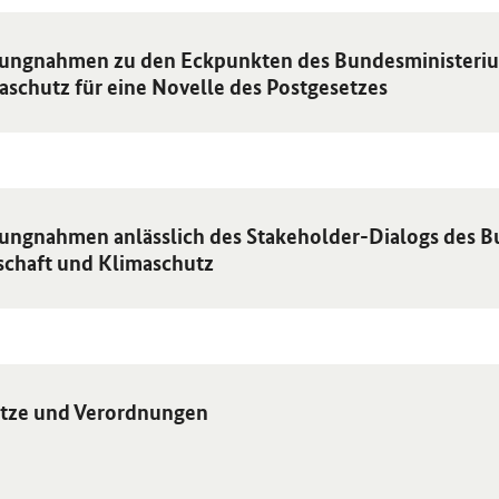
 Einzelsicht
lungnahmen zu den Eckpunkten des Bundesministeriu
aschutz für eine Novelle des Postgesetzes
 Einzelsicht
lungnahmen anlässlich des Stakeholder-Dialogs des B
schaft und Klimaschutz
 Einzelsicht
tze und Verordnungen