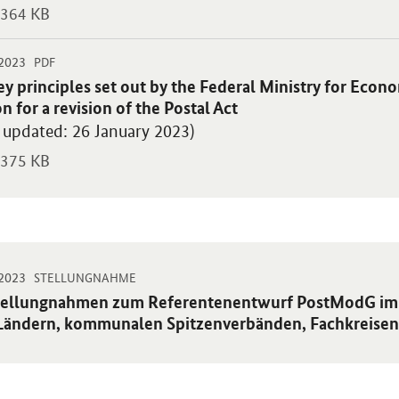
364 KB
-
-
.2023
 PDF "Key principles set out by the Federal Ministry for Economic Affa
PDF
blikation:
y principles set out by the Federal Ministry for Econo
n for a revision of the Postal Act
t updated: 26 January 2023)
375 KB
-
-
.2023
t ZIP "Stellungnahmen zum Referentenentwurf PostModG im Rahmen d
STELLUNGNAHME
blikation:
tellungnahmen zum Referentenentwurf PostModG im 
Ländern, kommunalen Spitzenverbänden, Fachkreise