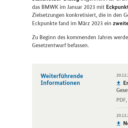
Eckpunkt
das BMWK im Januar 2023 mit
Zielsetzungen konkretisiert, die in den 
zweit
Eckpunkte fand im März 2023 ein
Zu Beginn des kommenden Jahres werde
Gesetzentwurf befassen.
20.12
Weiterführende
Öffnet
Informationen
Pu
E
Gese
PDF,
20.12
Öffnet
Pu
N