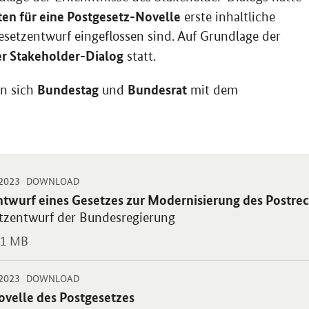
en für eine Postgesetz-Novelle
erste inhaltliche
Gesetzentwurf eingeflossen sind. Auf Grundlage der
er Stakeholder-Dialog
statt.
Bundestag
Bundesrat
n sich
und
mit dem
-
-
.2023
 PDF "Entwurf eines Gesetzes zur Modernisierung des Postrechts" in
DOWNLOAD
blikation:
ntwurf eines Gesetzes zur Modernisierung des Postrec
tzentwurf der Bundesregierung
1 MB
-
-
.2023
 PDF "Novelle des Postgesetzes" in neuem Fenster.
DOWNLOAD
blikation:
ovelle des Postgesetzes