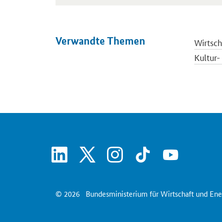
Verwandte Themen
Wirtsch
Kultur-
Regiona
Schlagl
Wirtsch
linkedin
x
instagram
tiktok
youtube
© 2026
Bundesministerium für Wirtschaft und Ene