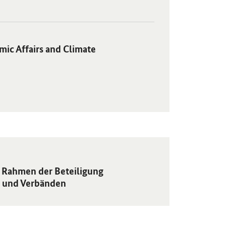
irs and Climate Action for a revision of the Postal Act" in neuem Fens
mic Affairs and Climate
er Beteiligung von Ländern, kommunalen Spitzenverbänden, Fachkr
Rahmen der Beteiligung
n und Verbänden