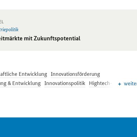
-
 Einzelsicht
EL
riepolitik
ikel:
eitmärkte mit Zukunftspotential
aftliche Entwicklung
Innovationsförderung
ung & Entwicklung
Innovationspolitik
Hightech-Strategie
weite
ilindustrie
Maritime Wirtschaft
Wirtschaftsbranchen
und Raumfahrt
ZIM
Normen und Standards