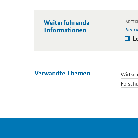
Weiterführende
Öffnet
ARTIK
Informationen
Indust
Art
L
Verwandte Themen
Wirtsch
Forsch
Automob
Luft- 