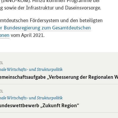
z (INNO-KOM). Hinzu kommen Programme der
ng sowie der Infrastruktur und Daseinsvorsorge.
mtdeutschen Fördersystem und den beteiligten
der Bundesregierung zum Gesamtdeutschen
ionen
vom April 2021.
-
 Einzelsicht
EL
ale Wirtschafts- und Strukturpolitik
ikel:
emeinschaftsaufgabe „Verbesserung der Regionalen W
-
 Einzelsicht
EL
ale Wirtschafts- und Strukturpolitik
ikel:
undeswettbewerb „Zukunft Region“