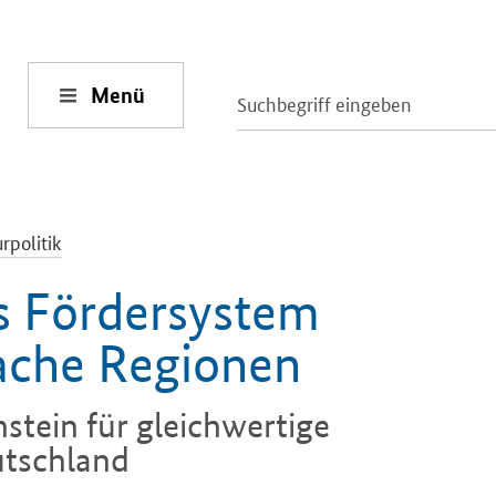
Menü
rpolitik
 Fördersystem
ache Regionen
nstein für gleichwertige
utschland