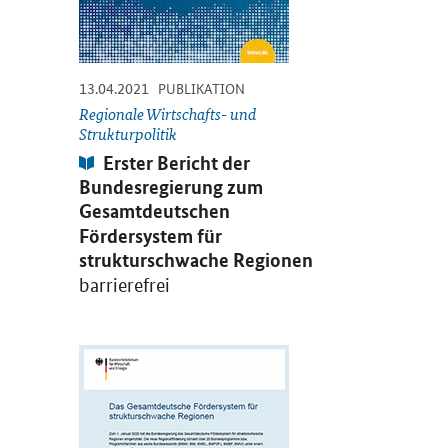
-
-
13.04.2021
PUBLIKATION
Regionale Wirtschafts- und
Strukturpolitik
Publikation:
Erster Bericht der
Bundesregierung zum
Gesamtdeutschen
Fördersystem für
strukturschwache Regionen
barrierefrei
Öffnet PDF "Das Gesamtdeutsche Fördersystem für struk