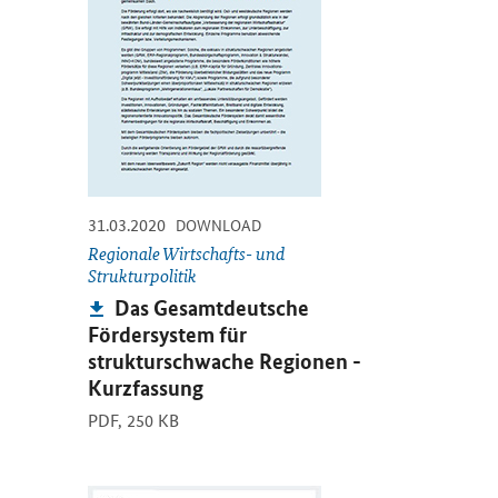
-
-
31.03.2020
DOWNLOAD
Regionale Wirtschafts- und
Strukturpolitik
Publikation:
Das Gesamtdeutsche
Fördersystem für
strukturschwache Regionen -
Kurzfassung
PDF,
250 KB
Öffnet PDF "Das gesamtdeutsche Fördersystem für struk