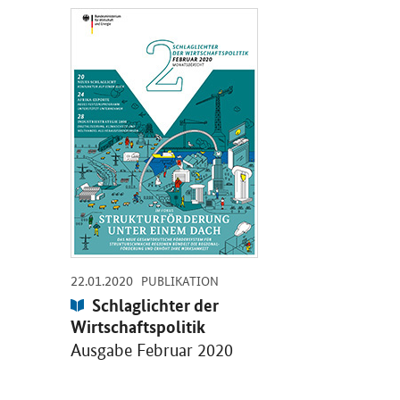
Öffnet PDF "Schlaglichter der Wirtschaftspolitik" in neue
-
-
22.01.2020
PUBLIKATION
Publikation:
Schlaglichter der
Wirtschaftspolitik
Ausgabe Februar 2020