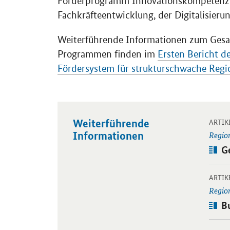
Förderprogramm Innovationskompeten
Fachkräfteentwicklung, der Digitalisieru
Weiterführende Informationen zum Gesa
Programmen finden im
Ersten Bericht 
Fördersystem für strukturschwache Reg
Weiterführende
Öffnet
ARTIK
Informationen
Region
Art
G
Öffnet
ARTIK
Region
Art
B