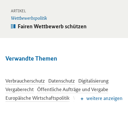
-
Öffnet Einzelsicht
ARTIKEL
Wettbewerbspolitik
Artikel:
Fairen Wettbewerb schützen
Verwandte Themen
Verbraucherschutz
Datenschutz
Digitalisierung
Vergaberecht
Öffentliche Aufträge und Vergabe
Europäische Wirtschaftspolitik
Wettbewerbspolitik
weitere anzeigen
Handelspolitik
Wirtschaftliche Entwicklung
EU-Kommission
Infrastruktur
OECD