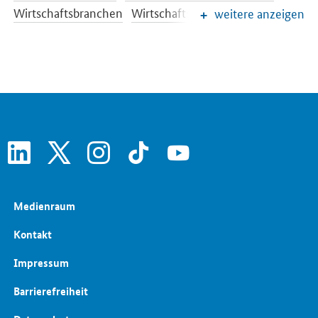
Wirtschaftsbranchen
Wirtschaftspolitik
weitere anzeigen
Frauen in der Wirtschaft
Investitionsstrategie
Kultur- und Kreativwirtschaft
Öffentliche Aufträge und Vergabe
linkedin
x
instagram
tiktok
youtube
Medienraum
Kontakt
Impressum
Barrierefreiheit