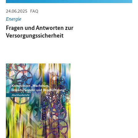
-
-
24.06.2025
FAQ
Energie
Fragen und Antworten zur
Versorgungssicherheit
Öffnet PDF "Kommission „Wachstum, Strukturwandel und Beschäft