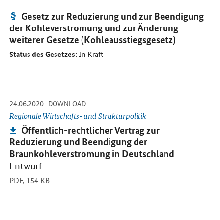
Öffnet Einzelsicht
Gesetz:
Gesetz zur Reduzierung und zur Beendigung
der Kohleverstromung und zur Änderung
weiterer Gesetze (Kohleausstiegsgesetz)
Status des Gesetzes:
In Kraft
-
-
24.06.2020
Öffnet PDF "Öffentlich-rechtlicher Vertrag zur Reduzierung und 
DOWNLOAD
Regionale Wirtschafts- und Strukturpolitik
Publikation:
Öffentlich-rechtlicher Vertrag zur
Reduzierung und Beendigung der
Braunkohleverstromung in Deutschland
Entwurf
PDF,
154 KB