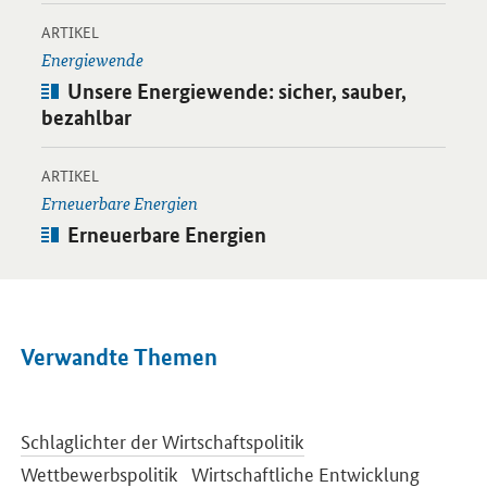
-
Öffnet Einzelsicht
ARTIKEL
Energiewende
Artikel:
Unsere Energiewende: sicher, sauber,
bezahlbar
-
Öffnet Einzelsicht
ARTIKEL
Erneuerbare Energien
Artikel:
Erneuerbare Energien
Verwandte Themen
Schlaglichter der Wirtschaftspolitik
Wettbewerbspolitik
Wirtschaftliche Entwicklung