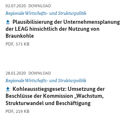
-
-
02.07.2020
Öffnet PDF "Plausibilisierung der Unternehmensplanung der LEAG 
DOWNLOAD
Regionale Wirtschafts- und Strukturpolitik
Publikation:
Plausibilisierung der Unternehmensplanung
der LEAG hinsichtlich der Nutzung von
Braunkohle
PDF,
573 KB
-
-
28.01.2020
Öffnet PDF "Kohleausstiegsgesetz: Umsetzung der Beschlüsse de
DOWNLOAD
Regionale Wirtschafts- und Strukturpolitik
Publikation:
Kohleausstiegsgesetz: Umsetzung der
Beschlüsse der Kommission „Wachstum,
Strukturwandel und Beschäftigung
PDF,
219 KB