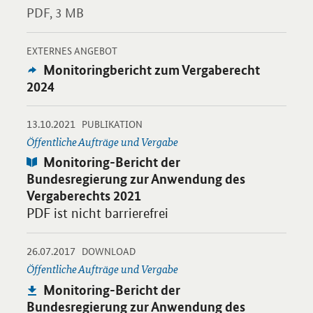
PDF,
3 MB
-
Öffnet Einzelsicht
EXTERNES ANGEBOT
Externes
Monitoringbericht zum Vergaberecht
Angebot:
2024
-
-
13.10.2021
Öffnet PDF "Monitoring-Bericht der Bundesregierung zur Anwe
PUBLIKATION
Öffentliche Aufträge und Vergabe
Publikation:
Monitoring-Bericht der
Bundesregierung zur Anwendung des
Vergaberechts 2021
PDF ist nicht barrierefrei
-
-
26.07.2017
Öffnet PDF "Monitoring-Bericht der Bundesregierung zur Anwe
DOWNLOAD
Öffentliche Aufträge und Vergabe
Publikation:
Monitoring-Bericht der
Bundesregierung zur Anwendung des