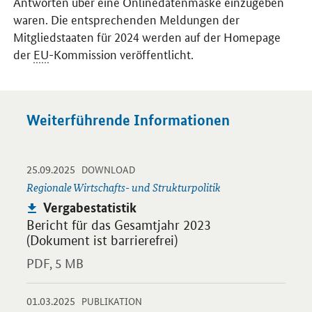
Antworten über eine Onlinedatenmaske einzugeben
waren. Die entsprechenden Meldungen der
Mitgliedstaaten für 2024 werden auf der Homepage
der
EU
-Kommission veröffentlicht.
Weiterführende Informationen
-
-
25.09.2025
Öffnet PDF "Vergabestatistik" in neuem Fenster.
DOWNLOAD
Regionale Wirtschafts- und Strukturpolitik
Publikation:
Vergabestatistik
Bericht für das Gesamtjahr 2023
(Dokument ist barrierefrei)
PDF,
5 MB
-
-
01.03.2025
Öffnet PDF "Vergabestatistik" in neuem Fenster.
PUBLIKATION