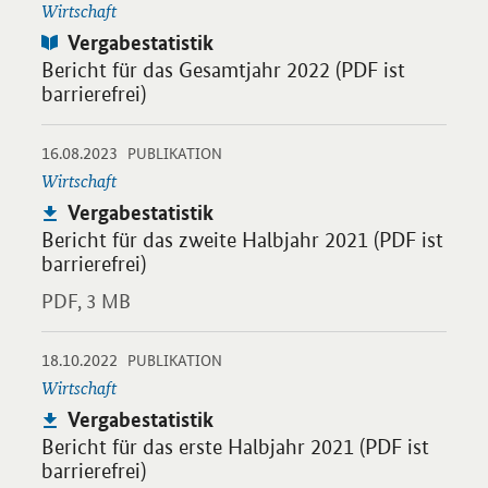
Wirtschaft
Publikation:
Vergabestatistik
Bericht für das Gesamtjahr 2022 (PDF ist
barrierefrei)
-
-
16.08.2023
Öffnet PDF "Vergabestatistik" in neuem Fenster.
PUBLIKATION
Wirtschaft
Publikation:
Vergabestatistik
Bericht für das zweite Halbjahr 2021 (PDF ist
barrierefrei)
PDF,
3 MB
-
-
18.10.2022
Öffnet PDF "Vergabestatistik" in neuem Fenster.
PUBLIKATION
Wirtschaft
Publikation:
Vergabestatistik
Bericht für das erste Halbjahr 2021 (PDF ist
barrierefrei)