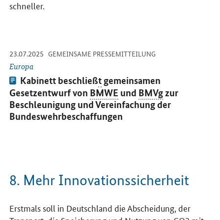
schneller.
-
-
23.07.2025
Öffnet Einzelsicht
GEMEINSAME PRESSEMITTEILUNG
Europa
Pressemitteilung:
Kabinett beschließ
t
gemeinsamen
Gesetzentwurf von
BMWE
und
BMVg
zur
Beschleunigung und Vereinfachung der
Bundeswehrbeschaffungen
8. Mehr Innovationssicherheit
Erstmals soll in Deutschland die Abscheidung, der
Transport, die Speicherung und Nutzung von
CO2
mit