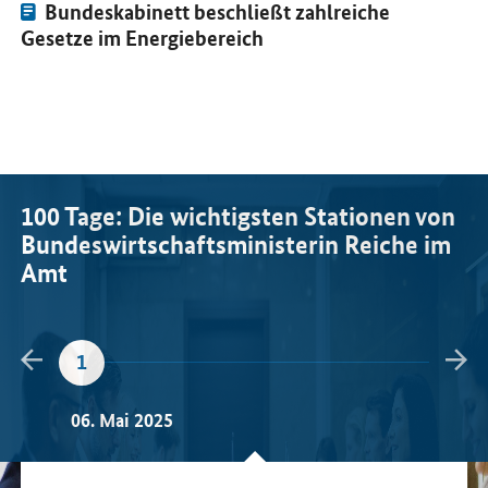
Pressemitteilung:
Bundeskabinett beschließt zahlreiche
Gesetze im Energiebereich
100 Tage: Die wichtigsten Stationen von
Bundeswirtschaftsministerin Reiche im
Amt
Zurück blättern
Wei
1
2
06. Mai 2025
16. M