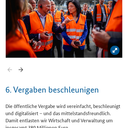
Bild 
Zurück blättern
Weiter blättern
6. Vergaben beschleunigen
Die öffentliche Vergabe wird vereinfacht, beschleunigt
und digitalisiert – und das mittelstandsfreundlich.
Damit entlasten wir Wirtschaft und Verwaltung um
insgesamt 380 Millionen Euro.