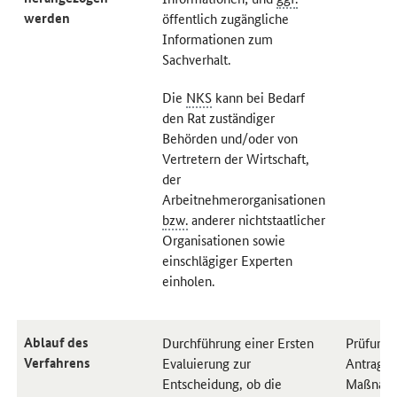
werden
öffentlich zugängliche
Informationen zum
Sachverhalt.
Die
NKS
kann bei Bedarf
den Rat zuständiger
Behörden und/oder von
Vertretern der Wirtschaft,
der
Arbeitnehmerorganisationen
bzw.
anderer nichtstaatlicher
Organisationen sowie
einschlägiger Experten
einholen.
Ablauf des
Durchführung einer Ersten
Prüfung
Verfahrens
Evaluierung zur
Antrags,
Entscheidung, ob die
Maßnahm