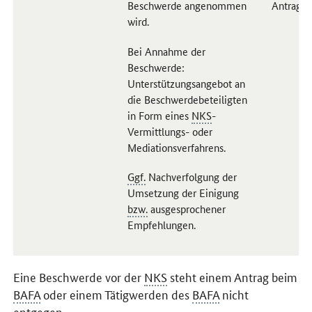
Beschwerde angenommen
Antragst
wird.
Bei Annahme der
Beschwerde:
Unterstützungsangebot an
die Beschwerdebeteiligten
in Form eines
NKS
-
Vermittlungs- oder
Mediationsverfahrens.
Ggf.
Nachverfolgung der
Umsetzung der Einigung
bzw.
ausgesprochener
Empfehlungen.
Eine Beschwerde vor der
NKS
steht einem Antrag beim
BAFA
oder einem Tätigwerden des
BAFA
nicht
entgegen.