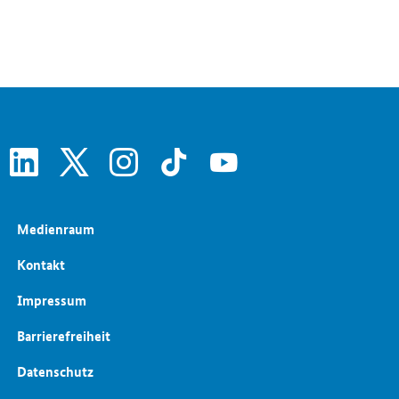
Wirtschaftspolitik
Leitbild Soziale Marktwirtschaft
Wirtschaftliche Entwicklung
Freihandelsabkommen
TTIP
linkedin
x
instagram
tiktok
youtube
Medienraum
Kontakt
Impressum
Barrierefreiheit
Datenschutz