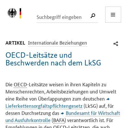
Start
SUCHE START
-
Internationale Beziehungen
ARTIKEL
OECD-Leitsätze und
Beschwerden nach dem LkSG
Einleitung
Die
OECD
-Leitsätze weisen in ihren Kapiteln zu
Menschenrechten, Arbeitsbeziehungen und Umwelt
eine Reihe von Überlappungen zum deutschen
Lieferkettensorgfaltspflichtengesetz
(LkSG) auf, für
dessen Durchsetzung das
Bundesamt für Wirtschaft
und Ausfuhrkontrolle
(
BAFA
) verantwortlich ist. Für
Empfehlungen in den
OECD
-Leitsätzen, die auch