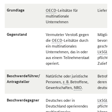
Grundlage
OECD
-Leitsätze für
Lieferke
multinationale
Unternehmen
Gegenstand
Vermuteter Verstoß gegen
Mögliche
die
OECD
-Leitsätze durch
bevorste
ein multinationales
geschütz
Unternehmen, das in oder
LkSG
Lie
aus einem Teilnehmerstaat
pflichti
operiert.
Zuliefer
Beschwerdeführer/
Natürliche oder juristische
Betroffe
Antragsteller
Personen,
z. B.
Betroffene,
deren be
Gewerkschaften,
NRO
.
deutsch
Beschwerdegegner
Deutsches oder in
LkSG
Lie
Deutschland operierendes
pflichti
multinationales
können a