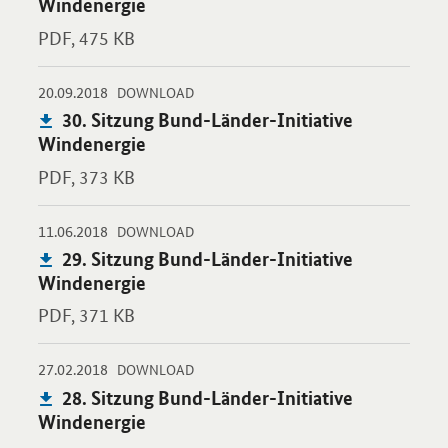
Windenergie
PDF,
475 KB
-
-
20.09.2018
Öffnet PDF "30. Sitzung Bund-Länder-Initiative Windenergie" i
DOWNLOAD
Publikation:
30. Sitzung Bund-Länder-Initiative
Windenergie
PDF,
373 KB
-
-
11.06.2018
Öffnet PDF "29. Sitzung Bund-Länder-Initiative Windenergie" i
DOWNLOAD
Publikation:
29. Sitzung Bund-Länder-Initiative
Windenergie
PDF,
371 KB
-
-
27.02.2018
Öffnet PDF "28. Sitzung Bund-Länder-Initiative Windenergie" i
DOWNLOAD
Publikation:
28. Sitzung Bund-Länder-Initiative
Windenergie