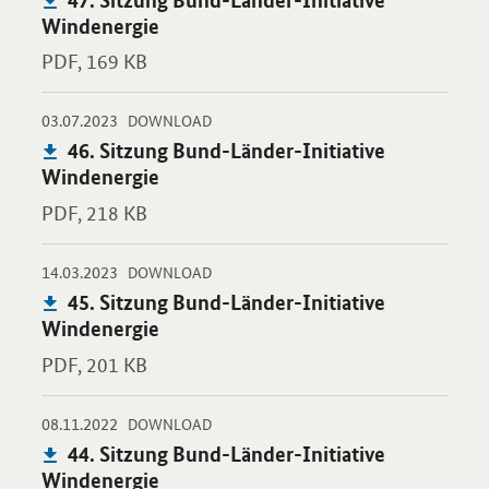
Windenergie
PDF,
169 KB
-
-
03.07.2023
Öffnet PDF "46. Sitzung Bund-Länder-Initiative Windenergie" i
DOWNLOAD
Publikation:
46. Sitzung Bund-Länder-Initiative
Windenergie
PDF,
218 KB
-
-
14.03.2023
Öffnet PDF "45. Sitzung Bund-Länder-Initiative Windenergie" i
DOWNLOAD
Publikation:
45. Sitzung Bund-Länder-Initiative
Windenergie
PDF,
201 KB
-
-
08.11.2022
Öffnet PDF "44. Sitzung Bund-Länder-Initiative Windenergie" i
DOWNLOAD
Publikation:
44. Sitzung Bund-Länder-Initiative
Windenergie