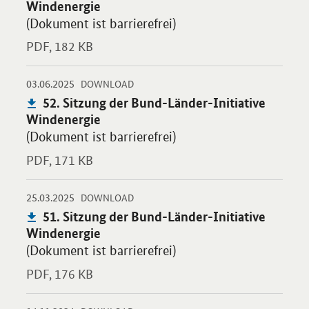
Windenergie
(Dokument ist barrierefrei)
PDF,
182 KB
-
-
03.06.2025
Öffnet PDF "52. Sitzung der Bund-Länder-Initiative Windenergi
DOWNLOAD
Publikation:
52. Sitzung der Bund-Länder-Initiative
Windenergie
(Dokument ist barrierefrei)
PDF,
171 KB
-
-
25.03.2025
Öffnet PDF "51. Sitzung der Bund-Länder-Initiative Windenergi
DOWNLOAD
Publikation:
51. Sitzung der Bund-Länder-Initiative
Windenergie
(Dokument ist barrierefrei)
PDF,
176 KB