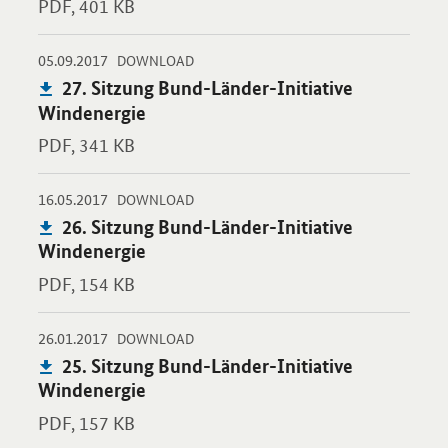
PDF,
401 KB
-
-
05.09.2017
Öffnet PDF "27. Sitzung Bund-Länder-Initiative Windenergie" i
DOWNLOAD
Publikation:
27. Sitzung Bund-Länder-Initiative
Windenergie
PDF,
341 KB
-
-
16.05.2017
Öffnet PDF "26. Sitzung Bund-Länder-Initiative Windenergie" i
DOWNLOAD
Publikation:
26. Sitzung Bund-Länder-Initiative
Windenergie
PDF,
154 KB
-
-
26.01.2017
Öffnet PDF "25. Sitzung Bund-Länder-Initiative Windenergie" i
DOWNLOAD
Publikation:
25. Sitzung Bund-Länder-Initiative
Windenergie
PDF,
157 KB