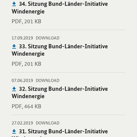
Publikation:
34. Sitzung Bund-Länder-Initiative
Windenergie
PDF,
201 KB
-
-
17.09.2019
Öffnet PDF "33. Sitzung Bund-Länder-Initiative Windenergie" i
DOWNLOAD
Publikation:
33. Sitzung Bund-Länder-Initiative
Windenergie
PDF,
201 KB
-
-
07.06.2019
Öffnet PDF "32. Sitzung Bund-Länder-Initiative Windenergie" i
DOWNLOAD
Publikation:
32. Sitzung Bund-Länder-Initiative
Windenergie
PDF,
464 KB
-
-
27.02.2019
Öffnet PDF "31. Sitzung Bund-Länder-Initiative Windenergie" i
DOWNLOAD
Publikation:
31. Sitzung Bund-Länder-Initiative