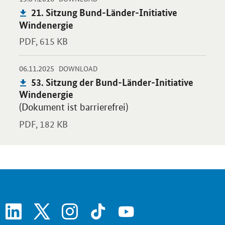
Publikation:
21. Sitzung Bund-Länder-Initiative
Windenergie
PDF,
615 KB
-
-
06.11.2025
Öffnet PDF "53. Sitzung der Bund-Länder-Initiative Windenergi
DOWNLOAD
Publikation:
53. Sitzung der Bund-Länder-Initiative
Windenergie
(Dokument ist barrierefrei)
PDF,
182 KB
linkedin
x
instagram
tiktok
youtube