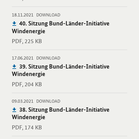
-
-
18.11.2021
Öffnet PDF "40. Sitzung Bund-Länder-Initiative Windenergie" i
DOWNLOAD
Publikation:
40. Sitzung Bund-Länder-Initiative
Windenergie
PDF,
225 KB
-
-
17.06.2021
Öffnet PDF "39. Sitzung Bund-Länder-Initiative Windenergie" i
DOWNLOAD
Publikation:
39. Sitzung Bund-Länder-Initiative
Windenergie
PDF,
204 KB
-
-
09.03.2021
Öffnet PDF "38. Sitzung Bund-Länder-Initiative Windenergie" i
DOWNLOAD
Publikation:
38. Sitzung Bund-Länder-Initiative
Windenergie
PDF,
174 KB