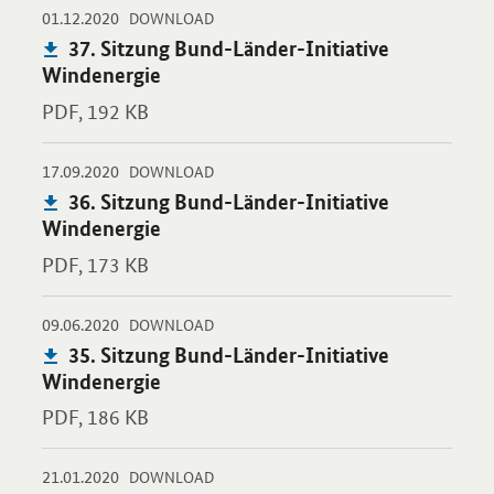
-
-
01.12.2020
Öffnet PDF "37. Sitzung Bund-Länder-Initiative Windenergie" i
DOWNLOAD
Publikation:
37. Sitzung Bund-Länder-Initiative
Windenergie
PDF,
192 KB
-
-
17.09.2020
Öffnet PDF "36. Sitzung Bund-Länder-Initiative Windenergie" i
DOWNLOAD
Publikation:
36. Sitzung Bund-Länder-Initiative
Windenergie
PDF,
173 KB
-
-
09.06.2020
Öffnet PDF "35. Sitzung Bund-Länder-Initiative Windenergie" i
DOWNLOAD
Publikation:
35. Sitzung Bund-Länder-Initiative
Windenergie
PDF,
186 KB
-
-
21.01.2020
Öffnet PDF "34. Sitzung Bund-Länder-Initiative Windenergie" i
DOWNLOAD