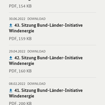
PDF,
154 KB
-
-
30.06.2022
Öffnet PDF "43. Sitzung Bund-Länder-Initiative Windenergie" i
DOWNLOAD
Publikation:
43. Sitzung Bund-Länder-Initiative
Windenergie
PDF,
159 KB
-
-
29.04.2022
Öffnet PDF "42. Sitzung Bund-Länder-Initiative Windenergie" i
DOWNLOAD
Publikation:
42. Sitzung Bund-Länder-Initiative
Windenergie
PDF,
160 KB
-
-
08.02.2022
Öffnet PDF "41. Sitzung Bund-Länder-Initiative Windenergie" i
DOWNLOAD
Publikation:
41. Sitzung Bund-Länder-Initiative
Windenergie
PDF,
200 KB