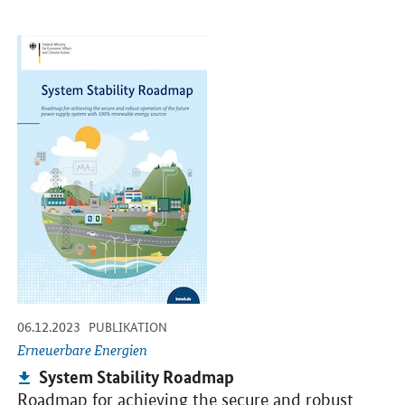
Öffnet PDF "System Stability Roadmap" in neuem Fenster.
-
-
06.12.2023
PUBLIKATION
Erneuerbare Energien
Publikation:
System Stability Roadmap
Roadmap for achieving the secure and robust