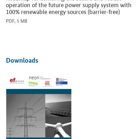
operation of the future power supply system with
100% renewable energy sources (barrier-free)
PDF,
5 MB
Downloads
Öffnet PDF "Zukünftiger Bedarf und Beschaffung von Systemdienst
Öf