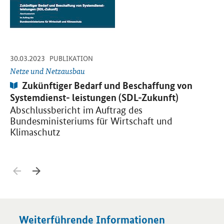
-
-
30.03.2023
30
PUBLIKATION
Netze und Netzausbau
Ne
Publikation:
Zukünftiger Bedarf und Beschaffung von
Systemdienst- leistungen (SDL-Zukunft)
E
V
Abschlussbericht im Auftrag des
Bundesministeriums für Wirtschaft und
Er
Klimaschutz
Bu
K
Zurück blättern
Weiter blättern
Weiterführende Informationen