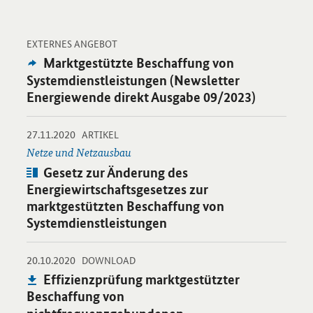
-
Öffnet Einzelsicht
EXTERNES ANGEBOT
Externes
Marktgestützte Beschaffung von
Angebot:
Systemdienstleistungen (Newsletter
Energiewende direkt Ausgabe 09/2023)
-
-
27.11.2020
Öffnet Einzelsicht
ARTIKEL
Netze und Netzausbau
Artikel:
Gesetz zur Änderung des
Energiewirtschaftsgesetzes zur
marktgestützten Beschaffung von
Systemdienstleistungen
-
-
20.10.2020
Öffnet PDF "Effizienzprüfung marktgestützter Beschaffung vo
DOWNLOAD
Publikation:
Effizienzprüfung marktgestützter
Beschaffung von