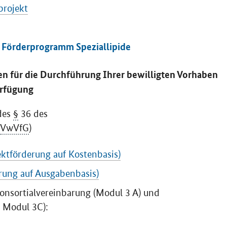
projekt
m Förderprogramm Speziallipide
en für die Durchführung Ihrer bewilligten Vorhaben
erfügung
des
§
36 des
VwVfG
)
ktförderung auf Kostenbasis)
rung auf Ausgabenbasis)
onsortialvereinbarung (Modul 3 A) und
, Modul 3C):