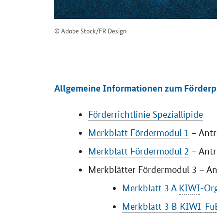
© Adobe Stock/FR Design
Allgemeine Informationen zum Förderp
Förderrichtlinie Speziallipide
Merkbl
att Fördermodul 1
– Antr
Merkblatt Fördermodul 2
– Antr
Merkblätter Fördermodul 3 – Ant
Merkblatt 3 A
KIWI
-Or
M
erkblatt 3 B
KIWI
-
Fu