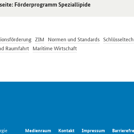
 Einzelsicht
tseite: Förderprogramm Speziallipide
tionsförderung
ZIM
Normen und Standards
Schlüsseltec
und Raumfahrt
Maritime Wirtschaft
rgie
Medienraum
Kontakt
Impressum
Barrierefre