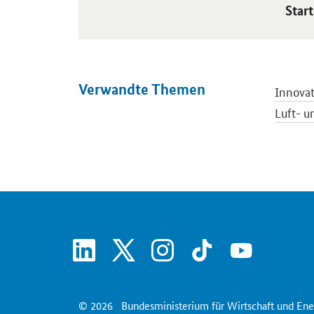
Öffnet
Star
Verwandte Themen
Innova
Luft- 
linkedin
x
instagram
tiktok
youtube
© 2026
Bundesministerium für Wirtschaft und Ene