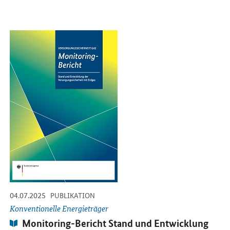
Öffnet PDF "Monitoring-Bericht Stand und Entwicklung der Versor
-
-
04.07.2025
PUBLIKATION
Konventionelle Energieträger
Publikation:
Monitoring-Bericht Stand und Entwicklung