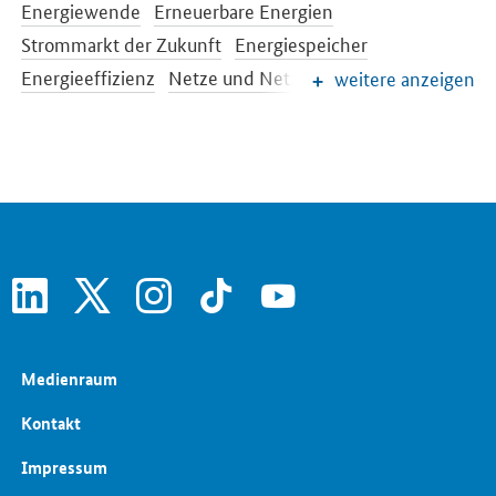
Energiewende
Erneuerbare Energien
Strommarkt der Zukunft
Energiespeicher
Energieeffizienz
Netze und Netzausbau
weitere anzeigen
EEG-Reform
Konventionelle Energieträger
Energiewende im Gebäudebereich
Energieforschung
Europäische und internationale Energiepolitik
Energiepreise und Transparenz für Verbraucher
linkedin
x
instagram
tiktok
youtube
Medienraum
Kontakt
Impressum