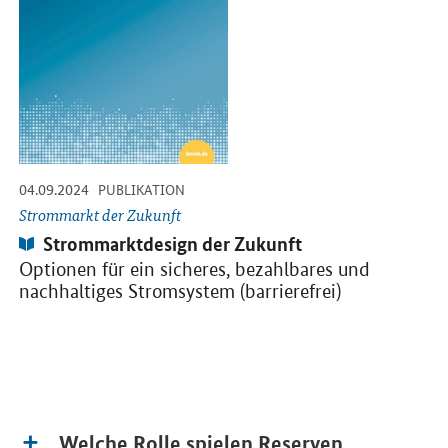
-
-
04.09.2024
PUBLIKATION
Strommarkt der Zukunft
Publikation:
Strommarktdesign der Zukunft
Optionen für ein sicheres, bezahlbares und
nachhaltiges Stromsystem (barrierefrei)
Welche Rolle spielen Reserven,