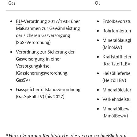
Gas
Öl
EU
-Verordnung 2017/1938 über
Erdölbevorratung
Maßnahmen zur Gewährleistung
Rohrfernleitungs
der sicheren Gasversorgung
Mineralölausglei
(SoS-Verordnung)
(MinölAV)
Verordnung zur Sicherung der
Kraftstoffliefer
Gasversorgung in einer
(KraftstoffLBV)
Versorgungskrise
(Gassicherungsverordnung,
Heizöllieferbesc
GasSV)
(HeizölLBV)
Gasspeicherfüllstandsverordnung
Mineralöldatenge
(GasSpFüllstV) (bis 2027)
Verkehrsleistung
Mineralölbewirts
(MinölBewV)
*Hinzu kommen Rechtstexte, die sich ausschließlich auf