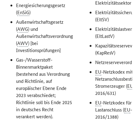
Elektrizitätssektor
Energiesicherungsgesetz
(
EnSiG
)
Elektrizitätssicherun
(EltSV)
Außenwirtschaftsgesetz
(
AWG
) und
Elektrizitätslastvert
Außenwirtschaftsverordnung
(EltLastV)
(
AWV
) [bei
Kapazitätsreservever
Investitionsprüfungen]
(KapResV)
Gas-/Wasserstoff-
Netzreserveverordnu
Binnenmarktpaket
EU
-Netzkodex mit
(bestehend aus Verordnung
Netzanschlussbestim
und Richtlinie, auf
Stromerzeuger (
EU
-V
europäischer Ebene Ende
2016/631)
2023 verabschiedet;
Richtlinie soll bis Ende 2025
EU
-Netzkodex für de
in deutsches Recht
Lastanschluss (
EU
-Ve
verankert werden).
2016/1388)