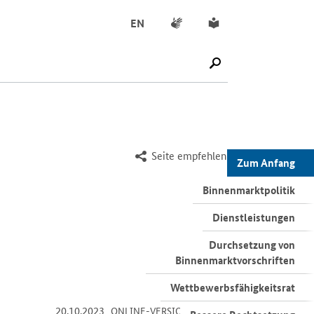
Gebärdensprache
Leichte Sprache
EN
SUCHE STARTEN
Seite empfehlen
Zum Anfang
Binnenmarktpolitik
Dienstleistungen
Durchsetzung von
Binnenmarktvorschriften
Wettbewerbsfähigkeitsrat
-
-
20.10.2023
Öffnet Einzelsicht
ONLINE-VERSION