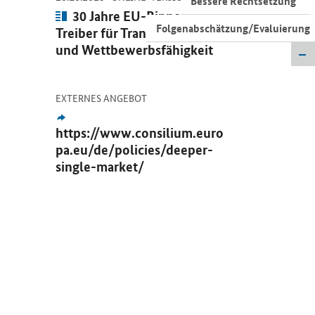
Bessere Rechtsetzung
Artikel:
30 Jahre EU-Binnenmarkt:
Folgenabschätzung/Evaluierung
Treiber für Transformation
und Wettbewerbsfähigkeit
-
Öffnet Einzelsicht
EXTERNES ANGEBOT
Externes
Angebot:
https://www.consilium.euro
pa.eu/de/policies/deeper-
single-market/