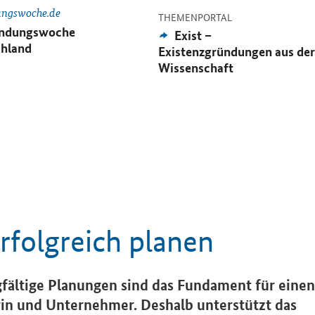
ngswoche.de
-
THEMENPORTAL
rnes
ndungswoche
Externes
Exist –
bot:
Angebot:
hland
Existenzgründungen aus der
Wissenschaft
erfolgreich planen
gfältige Planungen sind das Fundament für einen
rin und Unternehmer. Deshalb unterstützt das