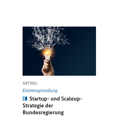
Öffnet Einzelsicht
-
ARTIKEL
Existenzgründung
Artikel:
Startup- und Scaleup-
Strategie der
Bundesregierung