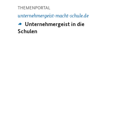
-
THEMENPORTAL
unternehmergeist-macht-schule.de
Externes
Unternehmergeist in die
Angebot:
Schulen
-
ARTIKEL
Frauen in der Wi
Artikel:
FRAUEN u