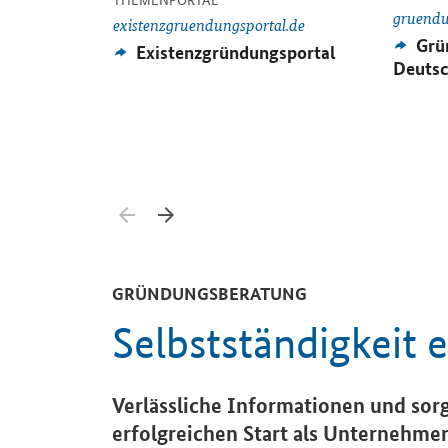
gruendu
existenzgruendungsportal.de
Exte
Grü
Externes
Existenzgründungsportal
Ange
Angebot:
Deutsc
Zurück blättern
Weiter blättern
GRÜNDUNGSBERATUNG
Selbstständigkeit 
Verlässliche Informationen und sor
erfolgreichen Start als Unternehme