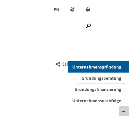
Gebärdensprache
Leichte Sprache
EN
SUCHE STARTEN
Seite empfehlen
Unternehmensgründung
Gründungsberatung
Gründungsfinanzierung
Unternehmensnachfolge