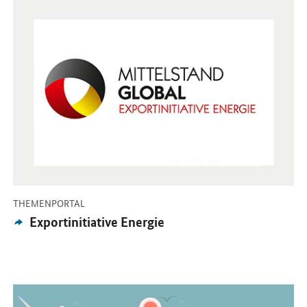
Öffnet Einzelsicht
-
THEMENPORTAL
Externes
Exportinitiative Energie
Angebot:
Öffnet Einzelsicht