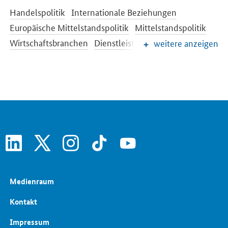
Handelspolitik
Internationale Beziehungen
Europäische Mittelstandspolitik
Mittelstandspolitik
Wirtschaftsbranchen
Dienstleistungen
Freie Berufe
weitere anzeigen
Energiepreise und Transparenz für Verbraucher
Nachhaltigkeit
Industriepolitik
Außenwirtschaftsrecht
Investitionsschutz
linkedin
x
instagram
tiktok
youtube
Medienraum
Kontakt
Impressum