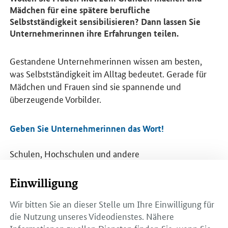
Mädchen für eine spätere berufliche
Selbstständigkeit sensibilisieren? Dann lassen Sie
Unternehmerinnen ihre Erfahrungen teilen.
Gestandene Unternehmerinnen wissen am besten,
was Selbstständigkeit im Alltag bedeutet. Gerade für
Mädchen und Frauen sind sie spannende und
überzeugende Vorbilder.
Geben Sie Unternehmerinnen das Wort!
Schulen, Hochschulen und andere
Bildungseinrichtungen, regionale und kommunale
Einrichtungen wie Kammern und
Einwilligung
Wirtschaftsförderungen oder Gleichstellungsstellen
Wir bitten Sie an dieser Stelle um Ihre Einwilligung für
sind ideale Orte, um den Gründerinnengeist zu
die Nutzung unseres Videodienstes. Nähere
wecken.
Informationen zu allen Diensten finden Sie, wenn Sie