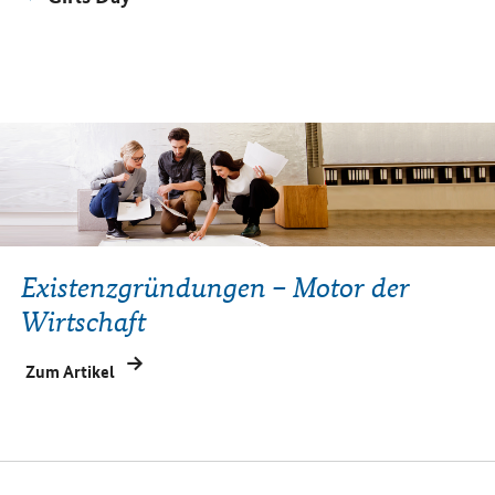
Angebot:
Existenzgründungen – Motor der
Wirtschaft
Zum Artikel