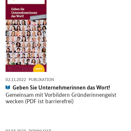
-
-
02.11.2022
PUBLIKATION
Publikation:
Geben Sie Unternehmerinnen das Wort!
Gemeinsam mit Vorbildern Gründerinnengeist
wecken (PDF ist barrierefrei)
-
-
03.03.2023
Öffnet PDF "Überblick zu spezifischen Angeboten und Förderinst
DOWNLOAD