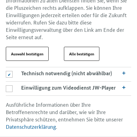
Veranstalten Sie Unterrichtsbesuche, Seminare oder
die Pluszeichen rechts aufklappen. Sie können Ihre
Vorträge oder gestalten Sie eigene Formate zum
Einwilligungen jederzeit erteilen oder für die Zukunft
Thema Frauen und Selbstständigkeit. Laden Sie
widerrufen. Rufen Sie dazu bitte diese
Vorbild-Unternehmerinnen ein, ihre Erfahrungen rund
Einwilligungsverwaltung über den Link am Ende der
um Gründung
bzw.
Unternehmensnachfolge und
Seite erneut auf.
Unternehmensführung zu teilen.
Die Vorbild-Unternehmerinnen sind ehrenamtlich
aktiv.
Auswahl bestätigen
Alle bestätigen
Mit
erkunden sie spielerisch, wie es
Schülerinnen
Technisch notwendig (nicht abwählbar)
Technisch notwendig (nicht abwählbar)
ist, die eigene Chefin zu sein. Zum Beispiel bei
Unterrichtsbesuchen, im Rahmen von
Einwilligung zum Videodienst JW-Player
Einwilligung zum Videodienst JW-Player
Projektwochen, Berufsorientierungstagen oder
beim jährlichen
Girls’ Day
. Sie unterstützen
Ausführliche Informationen über Ihre
Gründerplanspiele oder die Gründung von
Betroffenenrechte und darüber, wie wir Ihre
Schülerfirmen.
Privatsphäre schützen, entnehmen Sie bitte unserer
Sie zeigen
,
Studentinnen und Absolventinnen
Datenschutzerklärung
.
dass die unternehmerische Selbstständigkeit eine