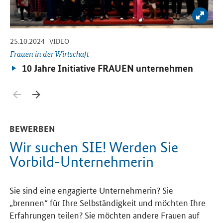
Bild 
-
-
09
25.10.2024
VIDEO
Fr
Frauen in der Wirtschaft
Video:
10 Jahre Initiative FRAUEN unternehmen
Zurück blättern
Weiter blättern
BEWERBEN
Wir suchen SIE! Werden Sie
Vorbild-Unternehmerin
Sie sind eine engagierte Unternehmerin? Sie
„brennen“ für Ihre Selbständigkeit und möchten Ihre
Erfahrungen teilen? Sie möchten andere Frauen auf