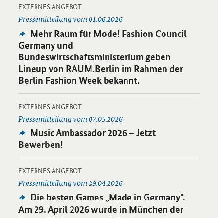
-
Öffnet Einzelsicht
EXTERNES ANGEBOT
Pressemitteilung vom 01.06.2026
Externes
Mehr Raum für Mode! Fashion Council
Angebot:
Germany und
Bundeswirtschaftsministerium geben
Lineup von RAUM.Berlin im Rahmen der
Berlin Fashion Week bekannt.
-
Öffnet Einzelsicht
EXTERNES ANGEBOT
Pressemitteilung vom 07.05.2026
Externes
Music Ambassador 2026 – Jetzt
Angebot:
Bewerben!
-
Öffnet Einzelsicht
EXTERNES ANGEBOT
Pressemitteilung vom 29.04.2026
Externes
Die besten
Games
„
Made in Germany
“.
Angebot:
Am 29. April 2026 wurde in München der