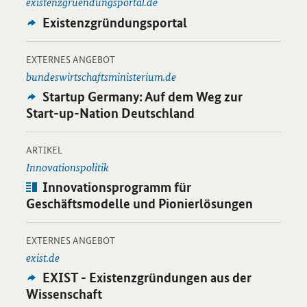
existenzgruendungsportal.de
Externes
Existenzgründungsportal
Angebot:
-
Öffnet Einzelsicht
EXTERNES ANGEBOT
bundeswirtschaftsministerium.de
Externes
Startup Germany
: Auf dem Weg zur
Angebot:
Start-up-Nation
Deutschland
-
Öffnet Einzelsicht
ARTIKEL
Innovationspolitik
Artikel:
Innovationsprogramm für
Geschäftsmodelle und Pionierlösungen
-
Öffnet Einzelsicht
EXTERNES ANGEBOT
exist.de
Externes
EXIST - Existenzgründungen aus der
Angebot:
Wissenschaft