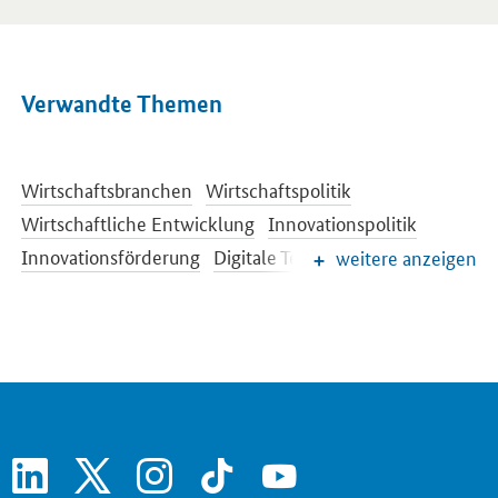
Verwandte Themen
Wirtschaftsbranchen
Wirtschaftspolitik
Wirtschaftliche Entwicklung
Innovationspolitik
Innovationsförderung
Digitale Technologien
weitere anzeigen
Investitionsstrategie
Innovationsfinanzierung
Dienstleistungen
Freie Berufe
Existenzgründung
Digitale Agenda
linkedin
x
instagram
tiktok
youtube