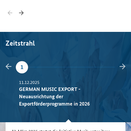
Zurück blättern
Weiter blättern
Zeitstrahl
Zurück blättern
Wei
1
2
11.12.2025
01.01.
ssion
GERMAN MUSIC EXPORT -
Ermäß
Neuausrichtung der
Kuns
Exportförderprogramme in 2026