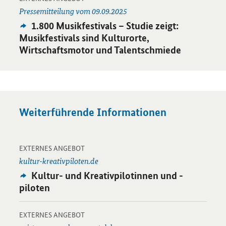
Pressemitteilung vom 09.09.2025
Externes
1.800 Musikfestivals – Studie zeigt:
Angebot:
Musikfestivals sind Kulturorte,
Wirtschaftsmotor und Talentschmiede
Weiterführende Informationen
-
Öffnet Einzelsicht
EXTERNES ANGEBOT
kultur-kreativpiloten.de
Externes
Kultur- und Kreativpilotinnen und -
Angebot:
piloten
-
Öffnet Einzelsicht
EXTERNES ANGEBOT