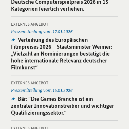
Deutsche Computerspielpreis 2026 in 15
Kategorien feierlich verliehen.
-
Öffnet Einzelsicht
EXTERNES ANGEBOT
Pressemitteilung vom 17.01.2026
Externes
Verleihung des Europäischen
Angebot:
Filmpreises 2026 – Staatsminister Weimer:
„Vielzahl an Nominierungen bestätigt die
hohe internationale Relevanz deutscher
Filmkunst“
-
Öffnet Einzelsicht
EXTERNES ANGEBOT
Pressemitteilung vom 15.01.2026
Externes
Bär: “Die
Games
Branche ist ein
Angebot:
zentraler Innovationstreiber und wichtiger
Qualifizierungssektor.”
-
Öffnet Einzelsicht
EXTERNES ANGEBOT