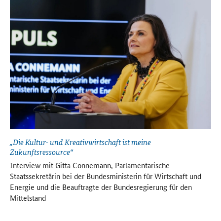
„Die Kultur- und Kreativwirtschaft ist meine
„M
Zukunftsressource“
ge
un
Interview mit Gitta Connemann, Parlamentarische
ge
Staatssekretärin bei der Bundesministerin für Wirtschaft und
de
Energie und die Beauftragte der Bundesregierung für den
In
Mittelstand
de
Co