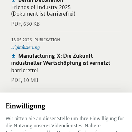
Friends of Industry 2025
(Dokument ist barrierefrei)
PDF,
630 KB
-
-
13.05.2026
Öffnet PDF "Manufacturing-X: Die Zukunft industrieller Wertsch
PUBLIKATION
Digitalisierung
Publikation:
Manufacturing-X: Die Zukunft
industrieller Wertschöpfung ist vernetzt
barrierefrei
PDF,
10 MB
-
Öffnet Einzelsicht
EXTERNES ANGEBOT
Externes
„MX-Port Konzept – Enable data
Einwilligung
Angebot:
sharing across industries“
Wir bitten Sie an dieser Stelle um Ihre Einwilligung für
die Nutzung unseres Videodienstes. Nähere
-
Öffnet Einzelsicht
EXTERNES ANGEBOT
Informationen zu allen Diensten finden Sie, wenn Sie