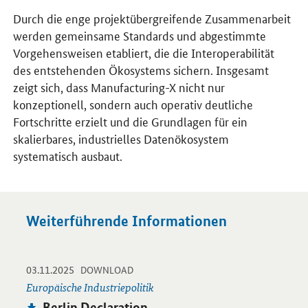
Durch die enge projektübergreifende Zusammenarbeit
werden gemeinsame Standards und abgestimmte
Vorgehensweisen etabliert, die die Interoperabilität
des entstehenden Ökosystems sichern. Insgesamt
zeigt sich, dass Manufacturing-X nicht nur
konzeptionell, sondern auch operativ deutliche
Fortschritte erzielt und die Grundlagen für ein
skalierbares, industrielles Datenökosystem
systematisch ausbaut.
Weiterführende Informationen
-
-
03.11.2025
Öffnet PDF "Berlin Declaration" in neuem Fenster.
DOWNLOAD
Europäische Industriepolitik
Publikation:
Berlin Declaration