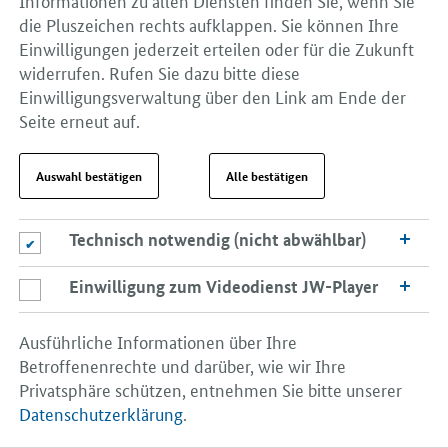
Externes
„Infobroschüre: Das Datenökosystem
die Pluszeichen rechts aufklappen. Sie können Ihre
Angebot:
Manufacturing-X“
Einwilligungen jederzeit erteilen oder für die Zukunft
widerrufen. Rufen Sie dazu bitte diese
-
Öffnet Einzelsicht
EXTERNES ANGEBOT
Einwilligungsverwaltung über den Link am Ende der
Externes
„Whitepaper: Anwendungsfelder in
Seite erneut auf.
Angebot:
Manufacturing-X“
Auswahl bestätigen
Alle bestätigen
-
Öffnet Einzelsicht
EXTERNES ANGEBOT
Externes
Plattform Industrie 4.0 – Manufacturing
Angebot:
Technisch notwendig (nicht abwählbar)
Technisch notwendig (nicht abwählbar)
X Playbook
Einwilligung zum Videodienst JW-Player
Einwilligung zum Videodienst JW-Player
-
Öffnet Einzelsicht
EXTERNES ANGEBOT
Externes
Bekanntmachung der Förderrichtlinie
Angebot:
Ausführliche Informationen über Ihre
„Digitalisierung der Fahrzeughersteller
Betroffenenrechte und darüber, wie wir Ihre
und Zulieferindustrie und industrieller
Privatsphäre schützen, entnehmen Sie bitte unserer
Lieferketten“ im Förderrahmen
Datenschutzerklärung
.
„Zukunftsinvestitionen Fahrzeughersteller
und Zulieferindustrie“