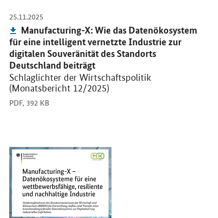
-
25.11.2025
Publikation:
Manufacturing-X: Wie das Datenökosystem
für eine intelligent vernetzte Industrie zur
digitalen Souveränität des Standorts
Deutschland beiträgt
Schlaglichter der Wirtschaftspolitik
(Monatsbericht 12/2025)
PDF,
392 KB
Öffnet PDF "Manufacturing-X: Die Zukunft industrieller Wertschöpf