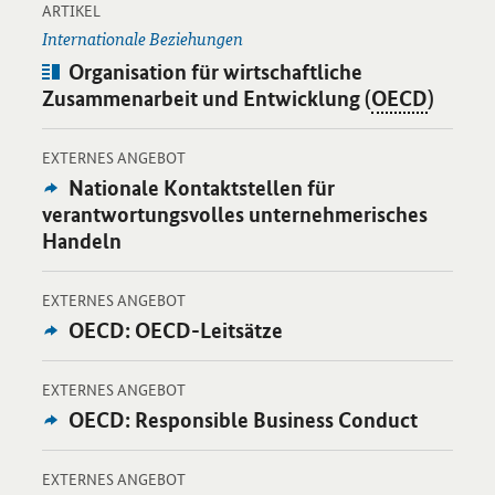
-
Öffnet Einzelsicht
ARTIKEL
Internationale Beziehungen
Artikel:
Organisation für wirtschaftliche
Zusammenarbeit und Entwicklung (
OECD
)
-
Öffnet Einzelsicht
EXTERNES ANGEBOT
Externes
Nationale Kontaktstellen für
Angebot:
verantwortungsvolles unternehmerisches
Handeln
-
Öffnet Einzelsicht
EXTERNES ANGEBOT
Externes
OECD:
OECD-Leitsätze
Angebot:
-
Öffnet Einzelsicht
EXTERNES ANGEBOT
Externes
OECD: Responsible Business Conduct
Angebot:
-
Öffnet Einzelsicht
EXTERNES ANGEBOT