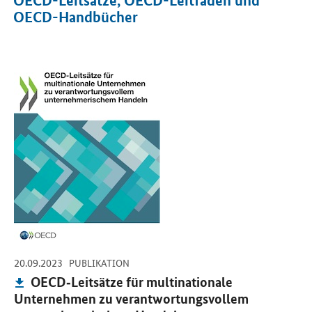
OECD-Leitsätze, OECD-Leitfäden und
OECD-Handbücher
Öffnet PDF "OECD‐Leitsätze für multinationale Unternehmen zu 
Öf
-
-
20.09.2023
28
PUBLIKATION
Publikation:
OECD‐Leitsätze für multinationale
Unternehmen zu verantwortungsvollem
U