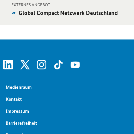
-
Öffnet Einzelsicht
EXTERNES ANGEBOT
Externes
Global Compact Netzwerk Deutschland
Angebot:
linkedin
x
instagram
tiktok
youtube
Medienraum
Kontakt
Impressum
Barrierefreiheit