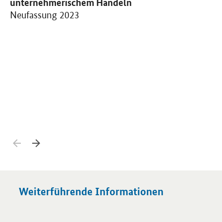
unternehmerischem Handeln
N
Neufassung 2023
Zurück blättern
Weiter blättern
Weiterführende Informationen