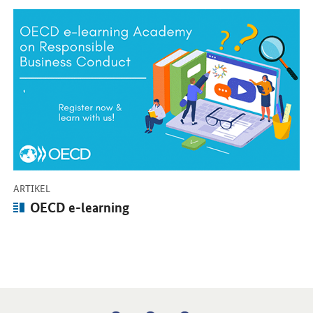
Öffnet Einzelsicht
-
ARTIKEL
Artikel:
OECD e-learning