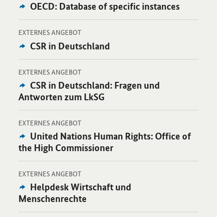
Externes
OECD: Database of specific instances
Angebot:
-
Öffnet Einzelsicht
EXTERNES ANGEBOT
Externes
CSR in Deutschland
Angebot:
-
Öffnet Einzelsicht
EXTERNES ANGEBOT
Externes
CSR in Deutschland: Fragen und
Angebot:
Antworten zum LkSG
-
Öffnet Einzelsicht
EXTERNES ANGEBOT
Externes
United Nations Human Rights: Office of
Angebot:
the High Commissioner
-
Öffnet Einzelsicht
EXTERNES ANGEBOT
Externes
Helpdesk Wirtschaft und
Angebot:
Menschenrechte