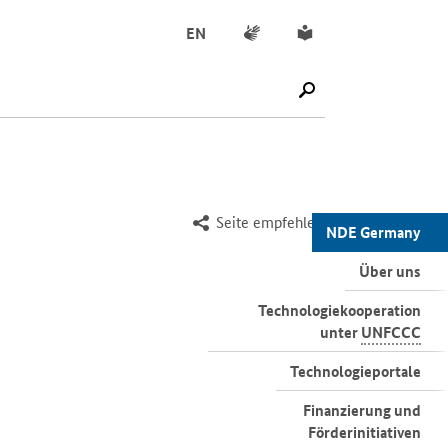
Gebärdensprache
Leichte Sprache
EN
SUCHE STARTEN
Seite empfehlen
NDE Germany
Über uns
Technologiekooperation
unter
UNFCCC
Technologieportale
Finanzierung und
Förderinitiativen