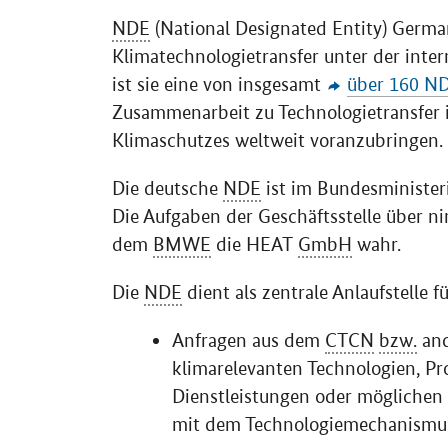
NDE
(National Designated Entity) Germany
Klimatechnologietransfer unter der int
ist sie eine von insgesamt
über 160 N
Zusammenarbeit zu Technologietransfer 
Klimaschutzes weltweit voranzubringen.
Die deutsche
NDE
ist im Bundesministeri
Die Aufgaben der Geschäftsstelle über 
dem
BMWE
die HEAT
GmbH
wahr.
Die
NDE
dient als zentrale Anlaufstelle fü
Anfragen aus dem
CTCN
bzw.
and
klimarelevanten Technologien, P
Dienstleistungen oder mögliche
mit dem Technologiemechanismu