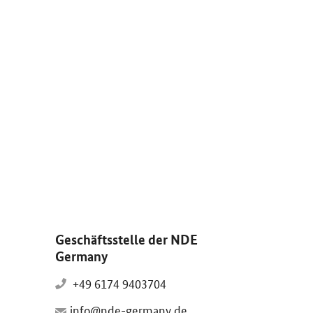
d vergrößern: Solaranlagen und Windräder im Sonnenuntergang.
Geschäftsstelle der NDE
Germany
+49 6174 9403704
info@nde-germany.de