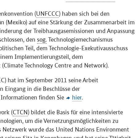
nkonvention (
UNFCCC
) haben sich bei den
n (Mexiko) auf eine Stärkung der Zusammenarbeit im
Minderung der Treibhausgasemissionen und Anpassung
schlossen, den
sog.
Technologiemechanismus
olitischen Teil, dem Technologie-Exekutivausschuss
 einem Implementierungsteil, dem
 (
Climate Technology Centre and Network
).
C) hat im September 2011 seine Arbeit
 Eingang in die Beschlüsse der
 Informationen finden Sie
hier
.
work
(
CTCN
) bildet die Basis für eine intensivierte
nologien, um die Vernetzungsmöglichkeiten zu
das Netzwerk wurde das
United Nations Environment
t seinen Sitz in Kopenhagen und hat seine Tätigkeit