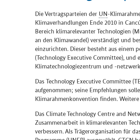
Die Vertragsparteien der
UN
-Klimarahme
Klimaverhandlungen Ende 2010 in Cancú
Bereich klimarelevanter Technologien (
an den Klimawandel) verständigt und be
einzurichten. Dieser besteht aus einem p
(
Technology Executive Committee
), und
Klimatechnologiezentrum und -netzwerk
Das
Technology Executive Committee
(TE
aufgenommen; seine Empfehlungen sollen
Klimarahmenkonvention finden. Weitere
Das
Climate Technology Centre and Net
Zusammenarbeit in klimarelevanten Tech
verbessern. Als Trägerorganisation für 
Programme
(
UNEP
) ausgewählt.
CTCN
ha