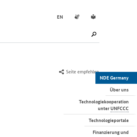
Gebärdensprache
Leichte Sprache
EN
SUCHE STARTEN
Seite empfehlen
NDE Germany
Über uns
Technologiekooperation
unter
UNFCCC
Technologieportale
Finanzierung und
Förderinitiativen