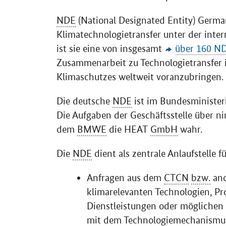
NDE
(National Designated Entity) Germany
Klimatechnologietransfer unter der int
ist sie eine von insgesamt
über 160 N
Zusammenarbeit zu Technologietransfer 
Klimaschutzes weltweit voranzubringen.
Die deutsche
NDE
ist im Bundesministeri
Die Aufgaben der Geschäftsstelle über 
dem
BMWE
die HEAT
GmbH
wahr.
Die
NDE
dient als zentrale Anlaufstelle fü
Anfragen aus dem
CTCN
bzw.
and
klimarelevanten Technologien, P
Dienstleistungen oder mögliche
mit dem Technologiemechanismu