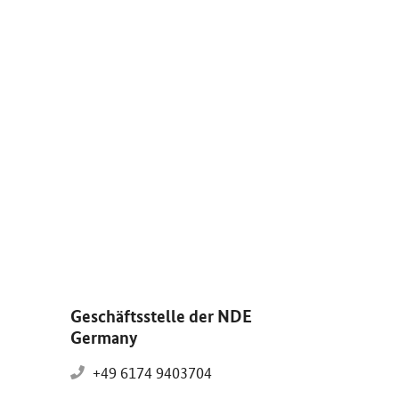
d vergrößern: Solaranlagen und Windräder im Sonnenuntergang.
Geschäftsstelle der NDE
Germany
+49 6174 9403704
info@nde-germany.de