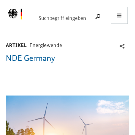
Start
SUCHE START
-
Energiewende
ARTIKEL
NDE Germany
Einleitung