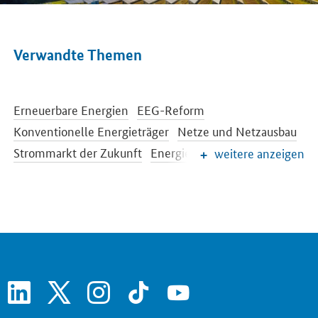
Verwandte Themen
Erneuerbare Energien
EEG-Reform
Konventionelle Energieträger
Netze und Netzausbau
Strommarkt der Zukunft
Energiespeicher
weitere anzeigen
Energieeffizienz
Energiewende im Gebäudebereich
Energieforschung
Europäische und internationale Energiepolitik
Energiepreise und Transparenz für Verbraucher
Energiedaten und -szenarien
linkedin
x
instagram
tiktok
youtube