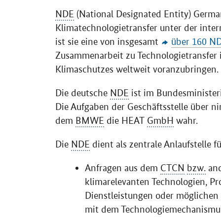
NDE
(National Designated Entity) Germany
Klimatechnologietransfer unter der int
ist sie eine von insgesamt
über 160 N
Zusammenarbeit zu Technologietransfer 
Klimaschutzes weltweit voranzubringen.
Die deutsche
NDE
ist im Bundesministeri
Die Aufgaben der Geschäftsstelle über 
dem
BMWE
die HEAT
GmbH
wahr.
Die
NDE
dient als zentrale Anlaufstelle fü
Anfragen aus dem
CTCN
bzw.
and
klimarelevanten Technologien, P
Dienstleistungen oder mögliche
mit dem Technologiemechanismu