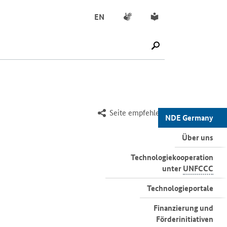
Gebärdensprache
Leichte Sprache
EN
SUCHE STARTEN
Seite empfehlen
NDE Germany
Über uns
Technologiekooperation
unter
UNFCCC
Technologieportale
Finanzierung und
Förderinitiativen