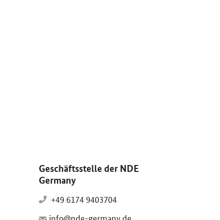
d vergrößern: Solaranlagen und Windräder im Sonnenuntergang.
Geschäftsstelle der NDE
Germany
+49 6174 9403704
info@nde-germany.de