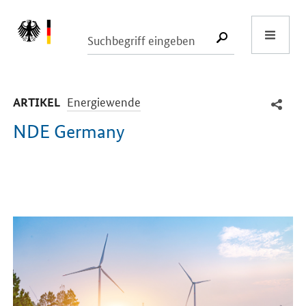
Start
SUCHE START
-
Energiewende
ARTIKEL
NDE Germany
Einleitung