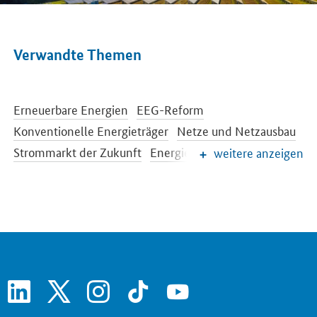
Verwandte Themen
Erneuerbare Energien
EEG-Reform
Konventionelle Energieträger
Netze und Netzausbau
Strommarkt der Zukunft
Energiespeicher
weitere anzeigen
Energieeffizienz
Energiewende im Gebäudebereich
Energieforschung
Europäische und internationale Energiepolitik
Energiepreise und Transparenz für Verbraucher
Energiedaten und -szenarien
linkedin
x
instagram
tiktok
youtube