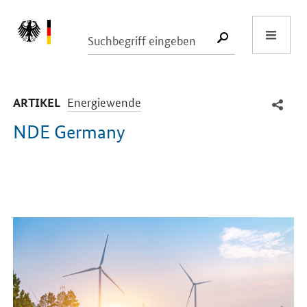
Start
SUCHE START
-
Energiewende
ARTIKEL
NDE Germany
Einleitung